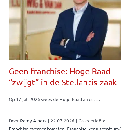
Geen franchise: Hoge Raad
“zwijgt” in de Stellantis-zaak
Op 17 juli 2026 wees de Hoge Raad arrest ...
Door
Remy Albers
|
22-07-2026
|
Categorieën:
Franchise overeenkomsten
,
Franchise-kenniscentrum/