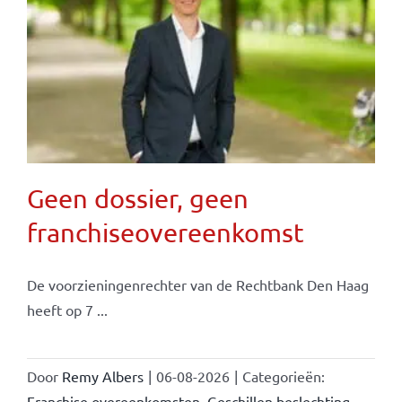
Geen dossier, geen
franchiseovereenkomst
De voorzieningenrechter van de Rechtbank Den Haag
heeft op 7 ...
Door
Remy Albers
|
06-08-2026
|
Categorieën:
Franchise overeenkomsten
,
Geschillen beslechting
,