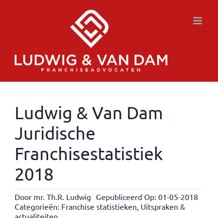
Ga
naar
inhoud
Ludwig & Van Dam
Juridische
Franchisestatistiek
2018
Door
mr. Th.R. Ludwig
Gepubliceerd Op: 01-05-2018
Categorieën:
Franchise statistieken
,
Uitspraken &
actualiteiten