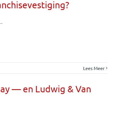
anchisevestiging?
..
Lees Meer
Day — en Ludwig & Van