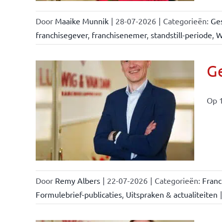
Door
Maaike Munnik
|
28-07-2026
|
Categorieën:
Ges
franchisegever
,
franchisenemer
,
standstill-periode
,
W
Ge
Op 1
ise-
e- en
ken &
Door
Remy Albers
|
22-07-2026
|
Categorieën:
Fran
Formulebrief-publicaties
,
Uitspraken & actualiteiten
|