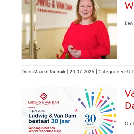
Wi
Een 
nchise
Door
Maaike Munnik
|
20-07-2026
|
Categorieën:
Uit
Va
Da
ale
ties
Op 1