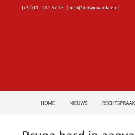
Ga
(+31)10 - 241 57 77
|
info@ludwigvandam.nl
naar
inhoud
HOME
NIEUWS
RECHTSPRAAK