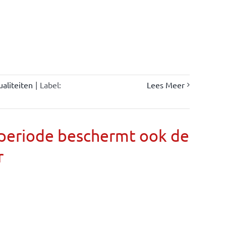
ualiteiten
|
Label:
Lees Meer
llperiode beschermt ook de
r