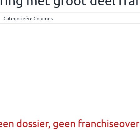
ring met groot deel fra
5
Categorieën:
Columns
een dossier, geen franchiseov