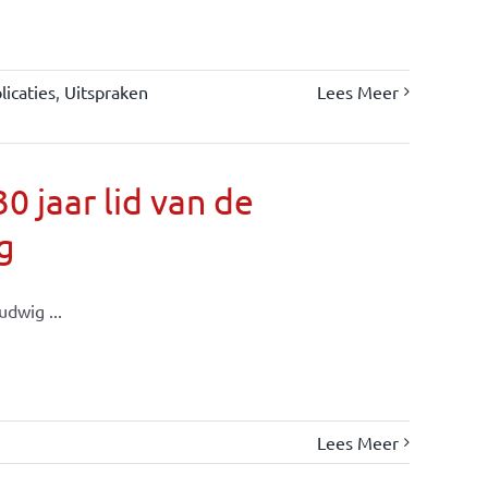
icaties
,
Uitspraken
Lees Meer
 jaar lid van de
g
dwig ...
Lees Meer