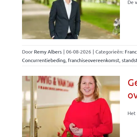
De v
llen
eiten
Door
Remy Albers
|
06-08-2026
|
Categorieën:
Fran
Concurrentiebeding
,
franchiseovereenkomst
,
standst
Ge
o
n &
Het 