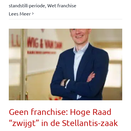
standstill-periode
,
Wet franchise
Lees Meer
Geen franchise: Hoge Raad
“zwijgt” in de Stellantis-zaak