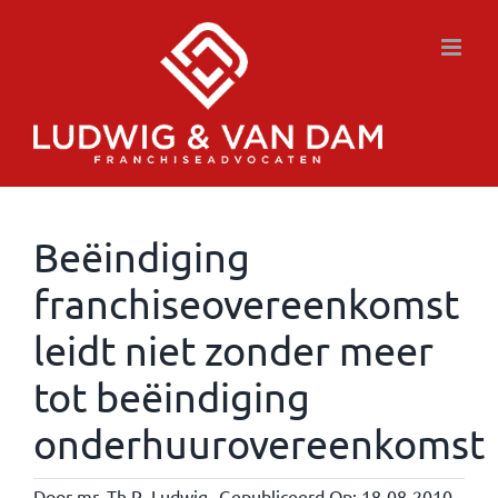
Ga
naar
inhoud
Beëindiging
franchiseovereenkomst
leidt niet zonder meer
tot beëindiging
onderhuurovereenkomst
Door
mr. Th.R. Ludwig
Gepubliceerd Op: 18-08-2010