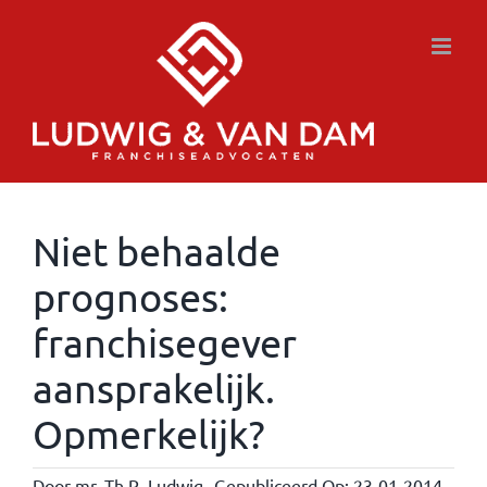
Ga
naar
inhoud
Niet behaalde
prognoses:
franchisegever
aansprakelijk.
Opmerkelijk?
Door
mr. Th.R. Ludwig
Gepubliceerd Op: 23-01-2014