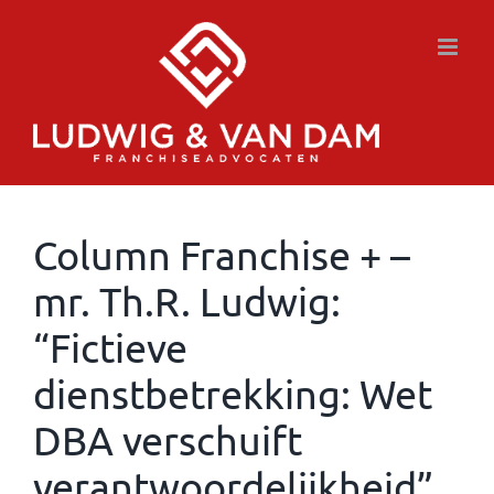
Ga
naar
inhoud
Column Franchise + –
mr. Th.R. Ludwig:
“Fictieve
dienstbetrekking: Wet
DBA verschuift
verantwoordelijkheid”