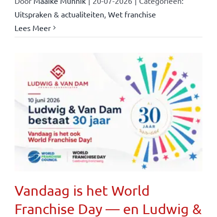
Door
Maaike Munnik
|
20-07-2026
|
Categorieën:
Uitspraken & actualiteiten
,
Wet franchise
Lees Meer
Vandaag is het World
Franchise Day — en Ludwig &