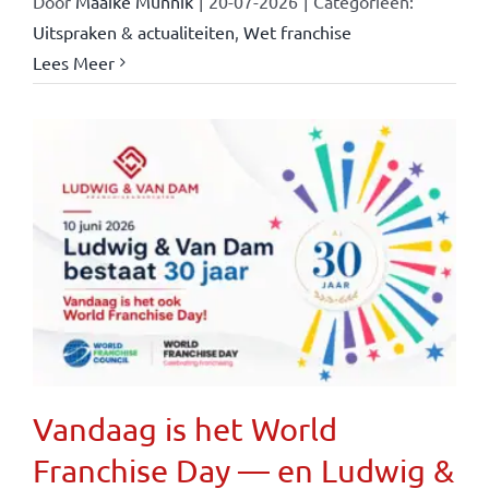
Door
Maaike Munnik
|
20-07-2026
|
Categorieën:
Uitspraken & actualiteiten
,
Wet franchise
Lees Meer
Vandaag is het World
Franchise Day — en Ludwig &