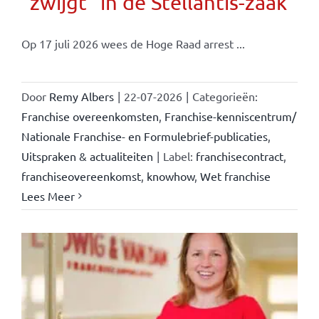
“zwijgt” in de Stellantis-zaak
Op 17 juli 2026 wees de Hoge Raad arrest ...
Door
Remy Albers
|
22-07-2026
|
Categorieën:
Franchise overeenkomsten
,
Franchise-kenniscentrum/
Nationale Franchise- en Formulebrief-publicaties
,
Uitspraken & actualiteiten
|
Label:
franchisecontract
,
franchiseovereenkomst
,
knowhow
,
Wet franchise
Lees Meer