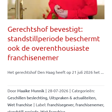
Gerechtshof bevestigt:
standstillperiode beschermt
ook de overenthousiaste
franchisenemer
Het gerechtshof Den Haag heeft op 21 juli 2026 het ...
Door
Maaike Munnik
|
28-07-2026
|
Categorieën:
Geschillen beslechting
,
Uitspraken & actualiteiten
,
Wet franchise
|
Label:
franchisegever
,
franchisenemer
,
standstill-periode
,
Wet franchise