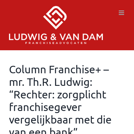
Ga
naar
inhoud
Column Franchise+ –
mr. Th.R. Ludwig:
“Rechter: zorgplicht
franchisegever
vergelijkbaar met die
van een bank”