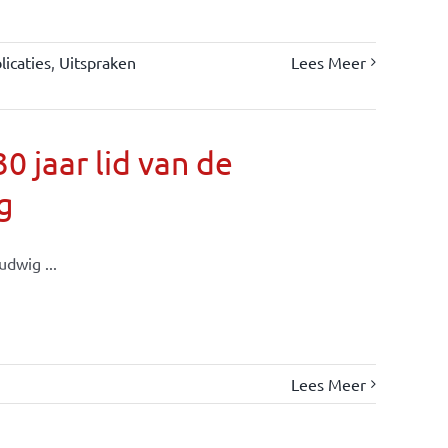
icaties
,
Uitspraken
Lees Meer
 jaar lid van de
g
dwig ...
Lees Meer