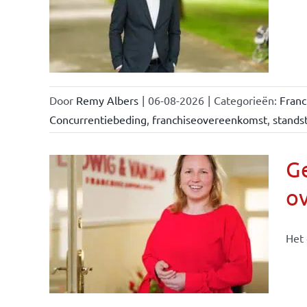
llen
eiten
Door
Remy Albers
|
06-08-2026
|
Categorieën:
Fran
Concurrentiebeding
,
franchiseovereenkomst
,
standst
Ge
o
n &
Het 