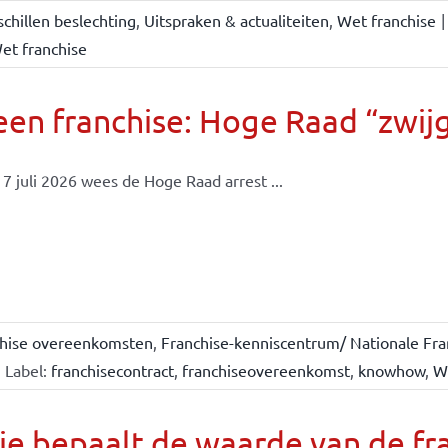
chillen beslechting
,
Uitspraken & actualiteiten
,
Wet franchise
|
et franchise
en franchise: Hoge Raad “zwijgt
7 juli 2026 wees de Hoge Raad arrest ...
chise overeenkomsten
,
Franchise-kenniscentrum/ Nationale Fra
Label:
franchisecontract
,
franchiseovereenkomst
,
knowhow
,
W
e bepaalt de waarde van de fr