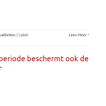
ualiteiten
|
Label:
Lees Meer
llperiode beschermt ook de
r