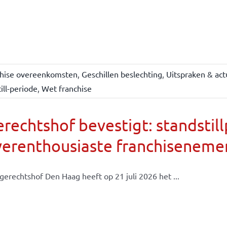
chise overeenkomsten
,
Geschillen beslechting
,
Uitspraken & act
ill-periode
,
Wet franchise
rechtshof bevestigt: standsti
verenthousiaste franchiseneme
gerechtshof Den Haag heeft op 21 juli 2026 het ...