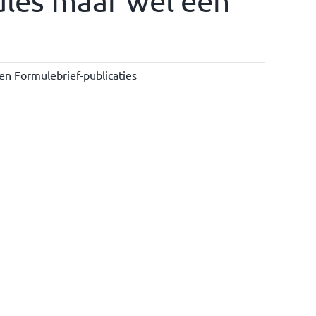
ules maar wel een
en Formulebrief-publicaties