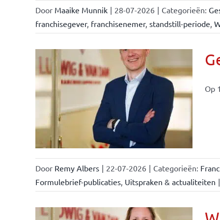
Door
Maaike Munnik
|
28-07-2026
|
Categorieën:
Ges
franchisegever
,
franchisenemer
,
standstill-periode
,
W
Ge
Op 1
ise-
e- en
ken &
Door
Remy Albers
|
22-07-2026
|
Categorieën:
Fran
Formulebrief-publicaties
,
Uitspraken & actualiteiten
|
Wi