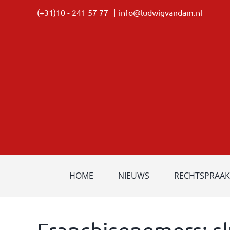
Ga
(+31)10 - 241 57 77
|
info@ludwigvandam.nl
naar
inhoud
HOME
NIEUWS
RECHTSPRAAK