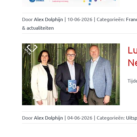
Door
Alex Dolphijn
|
10-06-2026
|
Categorieën:
Fran
& actualiteiten
Lu
Ne
Tijd
Door
Alex Dolphijn
|
04-06-2026
|
Categorieën:
Uitsp