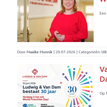
Een 
nchise
Door
Maaike Munnik
|
20-07-2026
|
Categorieën:
Uit
Va
Da
ale
ties
Op 1