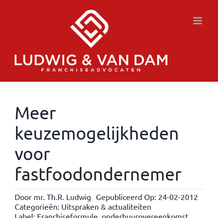
Ga
naar
inhoud
Meer
keuzemogelijkheden
voor
fastfoodondernemer
Door
mr. Th.R. Ludwig
Gepubliceerd Op: 24-02-2012
Categorieën:
Uitspraken & actualiteiten
Label:
Franchiseformule
,
onderhuurovereenkomst