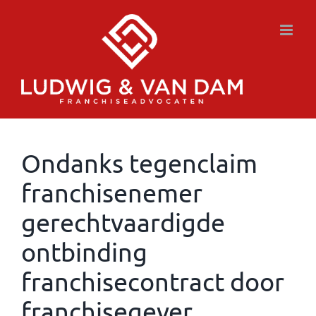
Ga
naar
inhoud
Ondanks tegenclaim
franchisenemer
gerechtvaardigde
ontbinding
franchisecontract door
franchisegever