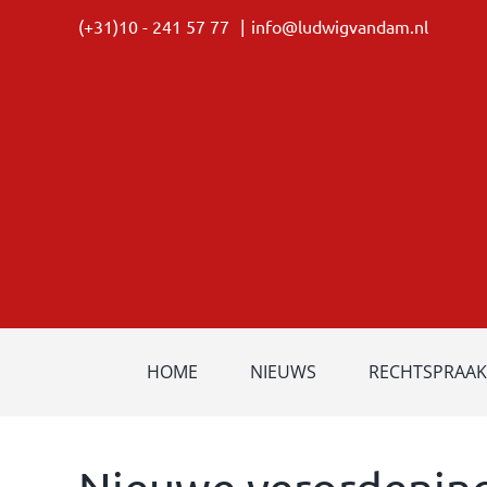
Ga
(+31)10 - 241 57 77
|
info@ludwigvandam.nl
naar
inhoud
HOME
NIEUWS
RECHTSPRAAK