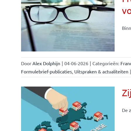
v
ise-
e- en
Binn
ken &
Door
Alex Dolphijn
|
04-06-2026
|
Categorieën:
Fran
Formulebrief-publicaties
,
Uitspraken & actualiteiten
|
Zi
De z
ken &