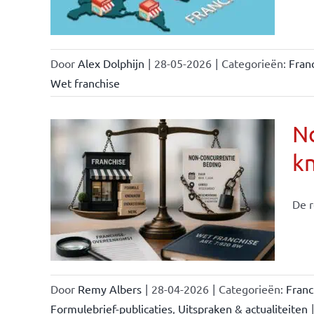
Door
Alex Dolphijn
|
28-05-2026
|
Categorieën:
Fran
Wet franchise
No
k
ise-
e- en
De r
ken &
Door
Remy Albers
|
28-04-2026
|
Categorieën:
Fran
Formulebrief-publicaties
,
Uitspraken & actualiteiten
|