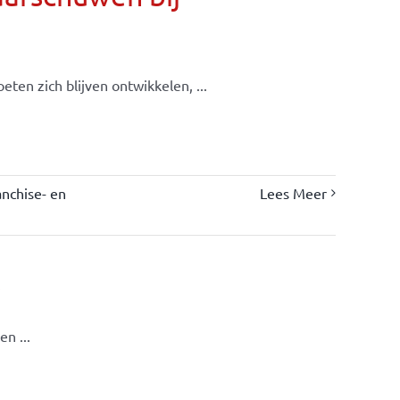
ten zich blijven ontwikkelen, ...
nchise- en
Lees Meer
s
n ...