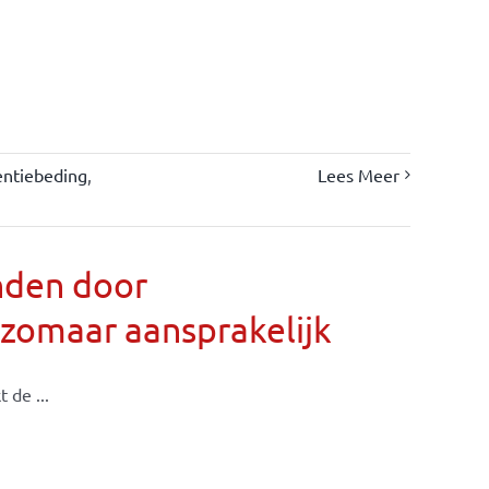
entiebeding
,
Lees Meer
nden door
 zomaar aansprakelijk
 de ...