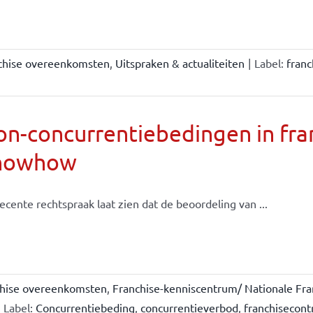
chise overeenkomsten
,
Uitspraken & actualiteiten
|
Label:
fran
n-concurrentiebedingen in fran
nowhow
ecente rechtspraak laat zien dat de beoordeling van ...
chise overeenkomsten
,
Franchise-kenniscentrum/ Nationale Fra
Label:
Concurrentiebeding
,
concurrentieverbod
,
franchisecont