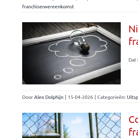
franchiseovereenkomst
Ni
fr
Dat 
Door
Alex Dolphijn
|
15-04-2026
|
Categorieën:
Uitsp
C
f