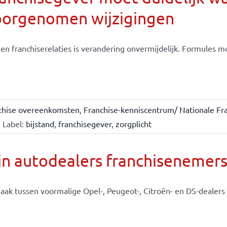
oorgenomen wijzigingen
en franchiserelaties is verandering onvermijdelijk. Formules moe
chise overeenkomsten
,
Franchise-kenniscentrum/ Nationale Fra
Label:
bijstand
,
franchisegever
,
zorgplicht
jn autodealers franchisenemer
aak tussen voormalige Opel-, Peugeot-, Citroën- en DS-dealers e