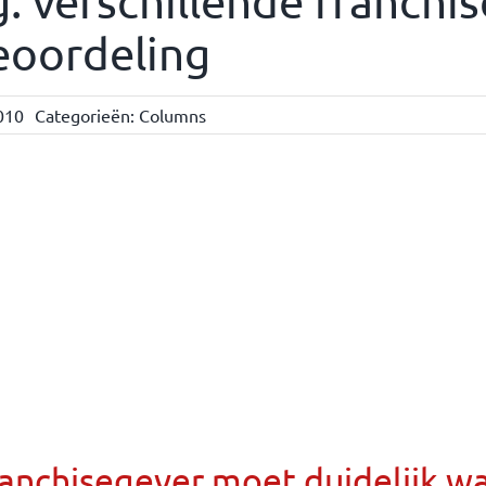
: verschillende franch
eoordeling
010
Categorieën:
Columns
anchisegever moet duidelijk w