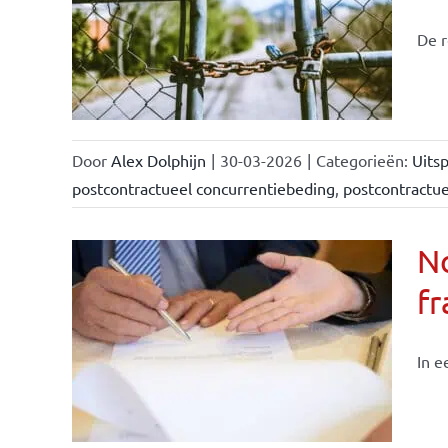
De r
Door
Alex Dolphijn
|
30-03-2026
|
Categorieën:
Uitsp
postcontractueel concurrentiebeding
,
postcontractu
N
fr
In e