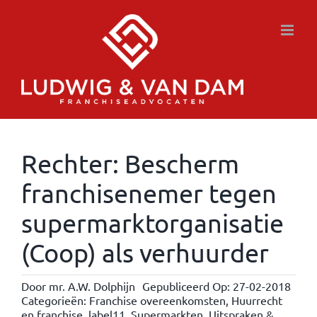
Ga
naar
inhoud
Rechter: Bescherm
franchisenemer tegen
supermarktorganisatie
(Coop) als verhuurder
Door
mr. A.W. Dolphijn
Gepubliceerd Op: 27-02-2018
Categorieën:
Franchise overeenkomsten
,
Huurrecht
en franchise
,
label11
,
Supermarkten
,
Uitspraken &