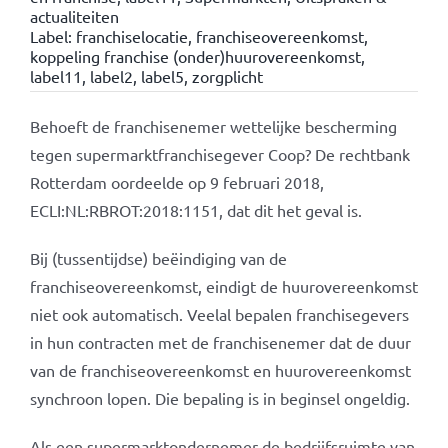
actualiteiten
Label:
franchiselocatie
,
franchiseovereenkomst
,
koppeling franchise (onder)huurovereenkomst
,
label11
,
label2
,
label5
,
zorgplicht
Behoeft de franchisenemer wettelijke bescherming
tegen supermarktfranchisegever Coop? De rechtbank
Rotterdam oordeelde op 9 februari 2018,
ECLI:NL:RBROT:2018:1151, dat dit het geval is.
Bij (tussentijdse) beëindiging van de
franchiseovereenkomst, eindigt de huurovereenkomst
niet ook automatisch. Veelal bepalen franchisegevers
in hun contracten met de franchisenemer dat de duur
van de franchiseovereenkomst en huurovereenkomst
synchroon lopen. Die bepaling is in beginsel ongeldig.
Als een supermarktondernemer de bedrijfsruimte van