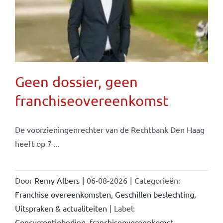
Geen dossier, geen
franchiseovereenkomst
De voorzieningenrechter van de Rechtbank Den Haag
heeft op 7 ...
Door
Remy Albers
|
06-08-2026
|
Categorieën:
Franchise overeenkomsten
,
Geschillen beslechting
,
Uitspraken & actualiteiten
|
Label:
Concurrentiebeding
,
franchiseovereenkomst
,