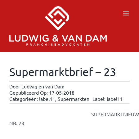
Ga
naar
inhoud
Supermarktbrief – 23
Door
Ludwig en van Dam
Gepubliceerd Op: 17-05-2018
Categorieën:
label11
,
Supermarkten
Label:
label11
SUPERMARKTNIEUWSBR
NR. 23