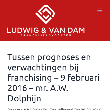
Ga
naar
inhoud
Tussen prognoses en
verwachtingen bij
franchising – 9 februari
2016 – mr. A.W.
Dolphijn
Door
mr. A.W. Dolphijn
Gepubliceerd Op: 09-02-2016