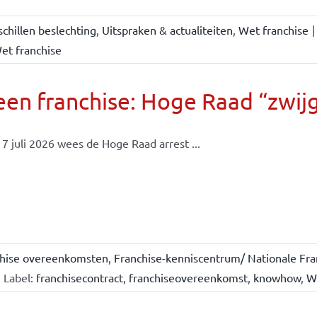
chillen beslechting
,
Uitspraken & actualiteiten
,
Wet franchise
|
et franchise
en franchise: Hoge Raad “zwijgt
7 juli 2026 wees de Hoge Raad arrest ...
chise overeenkomsten
,
Franchise-kenniscentrum/ Nationale Fra
Label:
franchisecontract
,
franchiseovereenkomst
,
knowhow
,
W