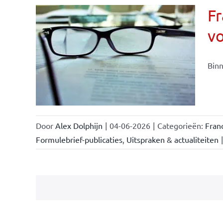
Fr
v
ise-
e- en
Binn
ken &
Door
Alex Dolphijn
|
04-06-2026
|
Categorieën:
Fran
Formulebrief-publicaties
,
Uitspraken & actualiteiten
|