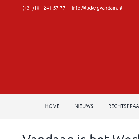
Ga
(+31)10 - 241 57 77
|
info@ludwigvandam.nl
naar
inhoud
HOME
NIEUWS
RECHTSPRAA