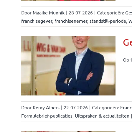
Door
Maaike Munnik
|
28-07-2026
|
Categorieën:
Ges
franchisegever
,
franchisenemer
,
standstill-periode
,
W
Ge
Op 1
ise-
e- en
ken &
Door
Remy Albers
|
22-07-2026
|
Categorieën:
Fran
Formulebrief-publicaties
,
Uitspraken & actualiteiten
|