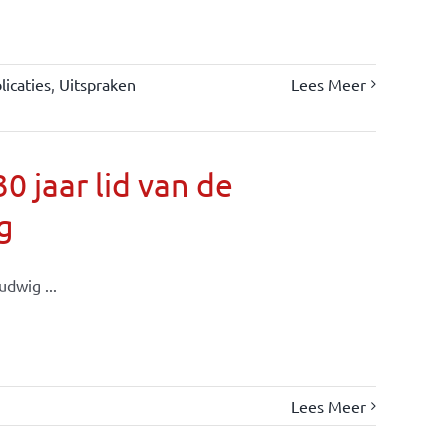
icaties
,
Uitspraken
Lees Meer
 jaar lid van de
g
dwig ...
Lees Meer