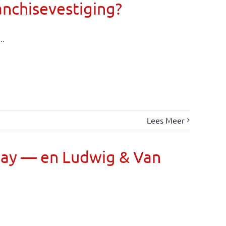
anchisevestiging?
..
Lees Meer
Day — en Ludwig & Van