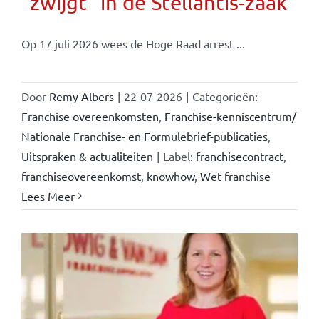
“zwijgt” in de Stellantis-zaak
Op 17 juli 2026 wees de Hoge Raad arrest ...
Door
Remy Albers
|
22-07-2026
|
Categorieën:
Franchise overeenkomsten
,
Franchise-kenniscentrum/
Nationale Franchise- en Formulebrief-publicaties
,
Uitspraken & actualiteiten
|
Label:
franchisecontract
,
franchiseovereenkomst
,
knowhow
,
Wet franchise
Lees Meer