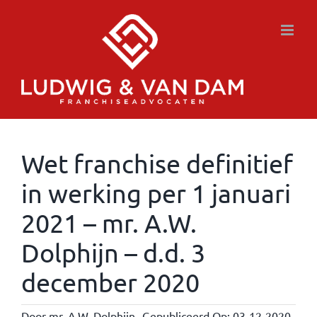
Ga
naar
inhoud
Wet franchise definitief
in werking per 1 januari
2021 – mr. A.W.
Dolphijn – d.d. 3
december 2020
Door
mr. A.W. Dolphijn
Gepubliceerd Op: 03-12-2020