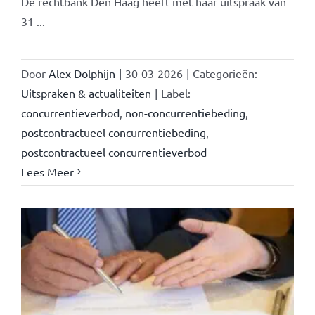
De rechtbank Den Haag heeft met haar uitspraak van
31 ...
Door
Alex Dolphijn
|
30-03-2026
|
Categorieën:
Uitspraken & actualiteiten
|
Label:
concurrentieverbod
,
non-concurrentiebeding
,
postcontractueel concurrentiebeding
,
postcontractueel concurrentieverbod
Lees Meer