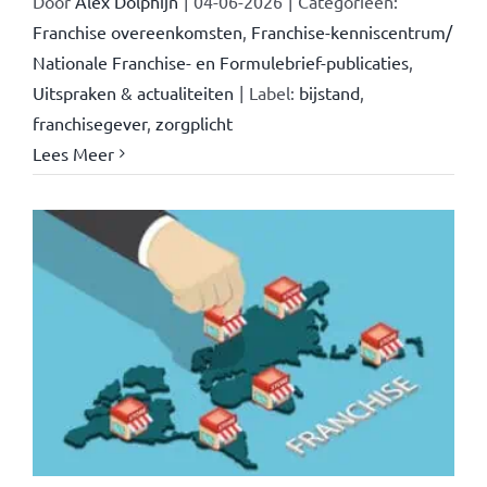
Door
Alex Dolphijn
|
04-06-2026
|
Categorieën:
Franchise overeenkomsten
,
Franchise-kenniscentrum/
Nationale Franchise- en Formulebrief-publicaties
,
Uitspraken & actualiteiten
|
Label:
bijstand
,
franchisegever
,
zorgplicht
Lees Meer