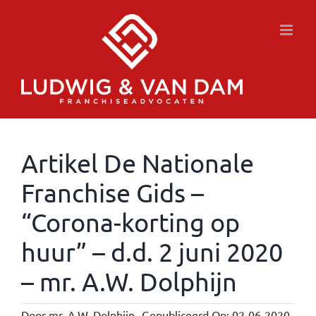
Ga
naar
inhoud
Artikel De Nationale
Franchise Gids –
“Corona-korting op
huur” – d.d. 2 juni 2020
– mr. A.W. Dolphijn
Door
mr. A.W. Dolphijn
Gepubliceerd Op: 02-06-2020