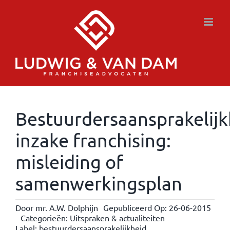
Ga
naar
inhoud
Bestuurdersaansprakelijk
inzake franchising:
misleiding of
samenwerkingsplan
Door
mr. A.W. Dolphijn
Gepubliceerd Op: 26-06-2015
Categorieën:
Uitspraken & actualiteiten
Label:
bestuurdersaansprakelijkheid
,