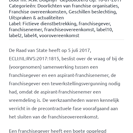
Categorieën:
Doorlichten van franchise organisaties
,
Franchise overeenkomsten
,
Geschillen beslechting
,
Uitspraken & actualiteiten
Label:
Fictieve dienstbetrekking
,
franchisegever
,
franchisenemer
,
franchiseovereenkomst
,
label10
,
label2
,
label4
,
voorovereenkomst
De Raad van State heeft op 5 juli 2017,
ECLI:NL:RVS:2017:1815, beslist over de vraag of bij de
(voorgenomen) samenwerking tussen een
franchisegever en een aspirant-franchisenemer, de
franchisegever een tewerkstellingsvergunning nodig
had, omdat de aspirant-franchisenemer een
vreemdeling is. De werkzaamheden waren kennelijk
verricht in de precontractuele fase voorafgaand aan
het sluiten van de franchiseovereenkomst.
Een franchisegever heeft een boete opgelegd