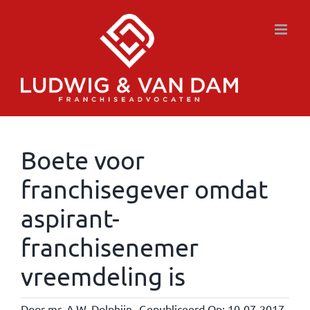
Ga
naar
inhoud
Boete voor
franchisegever omdat
aspirant-
franchisenemer
vreemdeling is
Door
mr. A.W. Dolphijn
Gepubliceerd Op: 10-07-2017