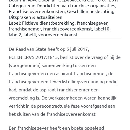
Categorieën:
Doorlichten van franchise organisaties
,
Franchise overeenkomsten
,
Geschillen beslechting
,
Uitspraken & actualiteiten
Label:
Fictieve dienstbetrekking
,
franchisegever
,
franchisenemer
,
franchiseovereenkomst
,
label10
,
label2
,
label4
,
voorovereenkomst
De Raad van State heeft op 5 juli 2017,
ECLI:NL:RVS:2017:1815, beslist over de vraag of bij de
(voorgenomen) samenwerking tussen een
franchisegever en een aspirant-franchisenemer, de
franchisegever een tewerkstellingsvergunning nodig
had, omdat de aspirant-franchisenemer een
vreemdeling is. De werkzaamheden waren kennelijk
verricht in de precontractuele fase voorafgaand aan
het sluiten van de franchiseovereenkomst.
Een franchisegever heeft een boete opgelegd