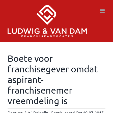
Ga
naar
inhoud
Boete voor
franchisegever omdat
aspirant-
franchisenemer
vreemdeling is
Door
mr. A.W. Dolphijn
Gepubliceerd Op: 10-07-2017