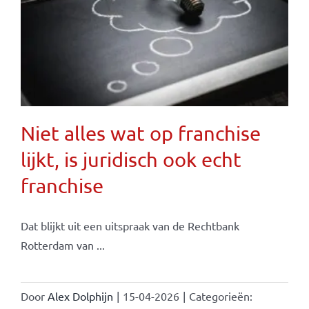
Niet alles wat op franchise
lijkt, is juridisch ook echt
franchise
Dat blijkt uit een uitspraak van de Rechtbank
Rotterdam van ...
Door
Alex Dolphijn
|
15-04-2026
|
Categorieën: