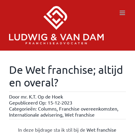
Ga
naar
inhoud
De Wet franchise; altijd
en overal?
Door
mr. K.T. Op de Hoek
Gepubliceerd Op: 15-12-2023
Categorieën:
Columns
,
Franchise overeenkomsten
,
Internationale advisering
,
Wet franchise
In deze bijdrage sta ik stil bij de
Wet franchise