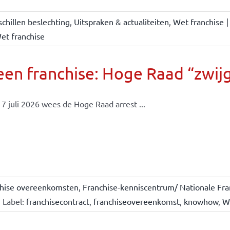
chillen beslechting
,
Uitspraken & actualiteiten
,
Wet franchise
|
et franchise
en franchise: Hoge Raad “zwijgt
7 juli 2026 wees de Hoge Raad arrest ...
chise overeenkomsten
,
Franchise-kenniscentrum/ Nationale Fra
Label:
franchisecontract
,
franchiseovereenkomst
,
knowhow
,
W