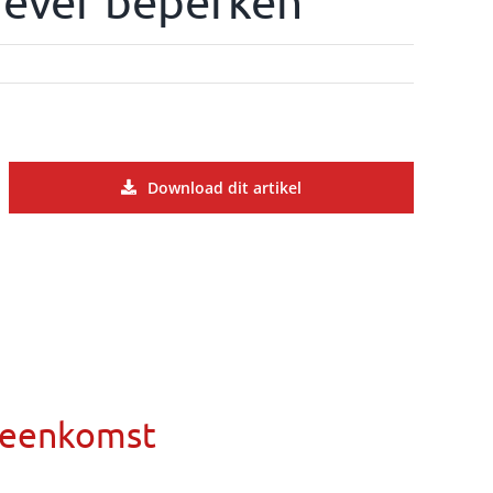
egever beperken
Download dit artikel
ereenkomst