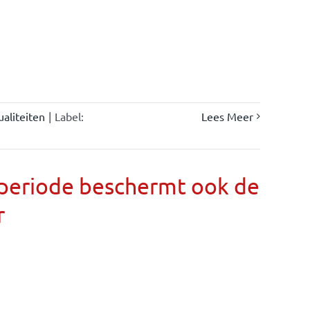
ualiteiten
|
Label:
Lees Meer
llperiode beschermt ook de
r