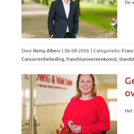
De v
llen
eiten
Door
Remy Albers
|
06-08-2026
|
Categorieën:
Fran
Concurrentiebeding
,
franchiseovereenkomst
,
standst
Ge
o
n &
Het 