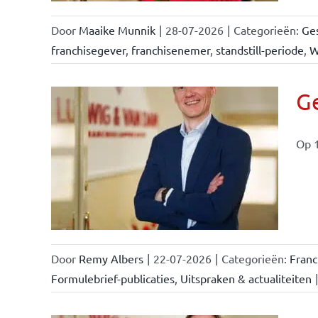
Door
Maaike Munnik
|
28-07-2026
|
Categorieën:
Ges
franchisegever
,
franchisenemer
,
standstill-periode
,
W
Ge
Op 1
ise-
e- en
ken &
Door
Remy Albers
|
22-07-2026
|
Categorieën:
Fran
Formulebrief-publicaties
,
Uitspraken & actualiteiten
|