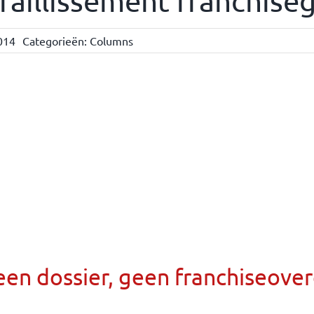
faillissement franchis
014
Categorieën:
Columns
een dossier, geen franchiseov