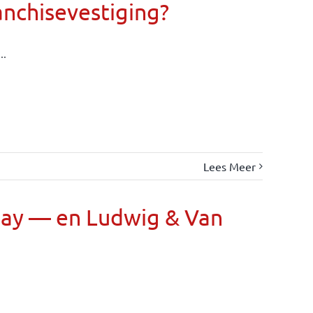
anchisevestiging?
..
Lees Meer
Day — en Ludwig & Van