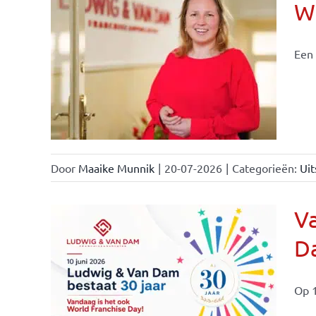
Wi
Een 
nchise
Door
Maaike Munnik
|
20-07-2026
|
Categorieën:
Uit
Va
Da
ale
ties
Op 1