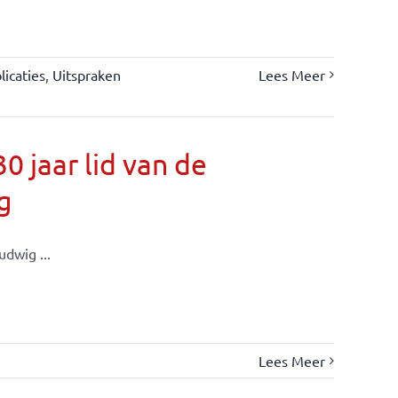
icaties
,
Uitspraken
Lees Meer
 jaar lid van de
g
dwig ...
Lees Meer