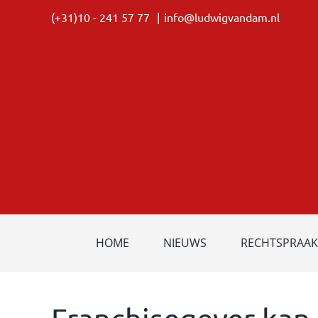
Ga
(+31)10 - 241 57 77
|
info@ludwigvandam.nl
naar
inhoud
HOME
NIEUWS
RECHTSPRAAK