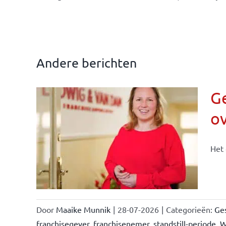
Andere berichten
Ge
o
n &
Het 
Door
Maaike Munnik
|
28-07-2026
|
Categorieën:
Ges
franchisegever
,
franchisenemer
,
standstill-periode
,
W