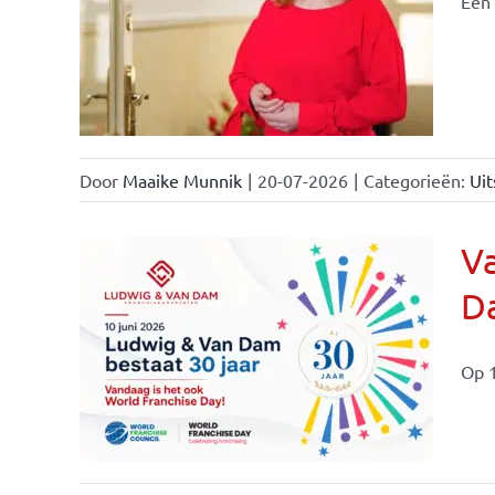
Een 
nchise
Door
Maaike Munnik
|
20-07-2026
|
Categorieën:
Uit
Va
Da
ale
ties
Op 1