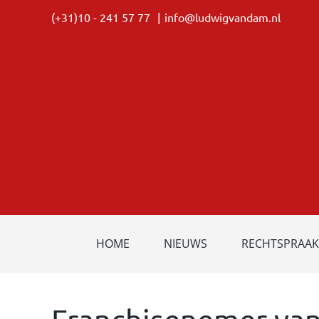
Ga
(+31)10 - 241 57 77
|
info@ludwigvandam.nl
naar
inhoud
HOME
NIEUWS
RECHTSPRAAK