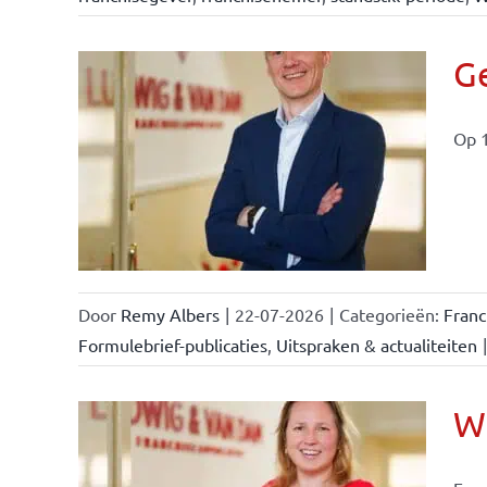
Ge
Op 1
ise-
e- en
ken &
Door
Remy Albers
|
22-07-2026
|
Categorieën:
Fran
Formulebrief-publicaties
,
Uitspraken & actualiteiten
|
Wi