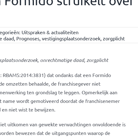
Formido struikelt over 
egorieën:
Uitspraken & actualiteiten
e daad
,
Prognoses
,
vestigingsplaatsonderzoek
,
zorgplicht
gsplaatsonderzoek, onrechtmatige daad, zorgplicht
LI: RBAMS:2014:3831) dat ondanks dat een Formido
de omzetten behaalde, de franchisegever niet
menwerking ten grondslag te leggen. Opmerkelijk aan
met name wordt gemotiveerd doordat de franchisenemer
en niet wist te bewijzen.
l niet uitkomen van gewekte verwachtingen onvoldoende is
r worden bewezen dat de uitgangspunten waarop de