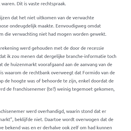
waren. Dit is vaste rechtspraak.
wijzen dat het niet uitkomen van de verwachte
ognose ondeugdelijk maakte. Eenvoudigweg omdat
m die verwachting niet had mogen worden gewekt.
e rekening werd gehouden met de door de recessie
at ik zou menen dat dergelijke branche-informatie toch
at de huizenmarkt voorafgaand aan de aanvang van de
ijk is waarom de rechtbank overweegt dat Formido van de
 op de hoogte was of behoorde te zijn, enkel doordat de
erd de franchisenemer (te?) weinig tegemoet gekomen,
ranchisenemer werd overhandigd, waarin stond dat er
arkt”, beklijfde niet. Daartoe wordt overwogen dat de
ve bekend was en er derhalve ook zelf om had kunnen