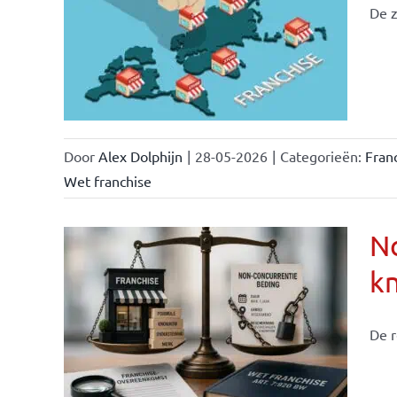
De z
ken &
Door
Alex Dolphijn
|
28-05-2026
|
Categorieën:
Fran
Wet franchise
No
k
ise-
e- en
De r
ken &