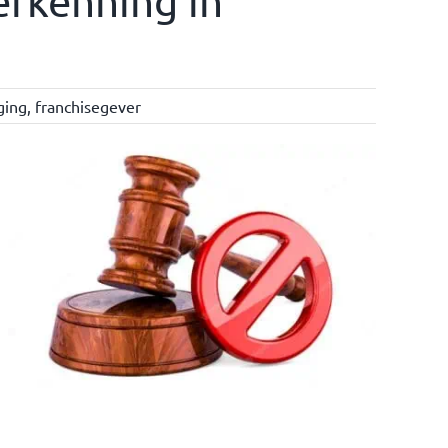
erkenning in
ging
,
franchisegever