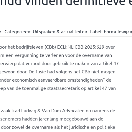
dd vinden definitieve 
5
Categorieën:
Uitspraken & actualiteiten
Label:
Formulewijzi
or het bedrijfsleven (CBb) ECLI:NL:CBB:2025:629 over
om een vergunning te verlenen voor de overname van
erwierp dat verbod door gebruik te maken van artikel 47
gewoon door. De fusie had volgens het CBb niet mogen
“onder economisch aanvaardbare omstandigheden” de
oep van de toenmalige staatssecretaris op artikel 47 van
e zaak trad Ludwig & Van Dam Advocaten op namens de
hisenemers hadden jarenlang meegebouwd aan de
door zowel de overname als het juridische en politieke