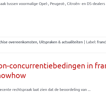
aak tussen voormalige Opel-, Peugeot-, Citroën- en DS-dealers e
chise overeenkomsten
,
Uitspraken & actualiteiten
|
Label:
fran
n-concurrentiebedingen in fran
nowhow
ecente rechtspraak laat zien dat de beoordeling van ...