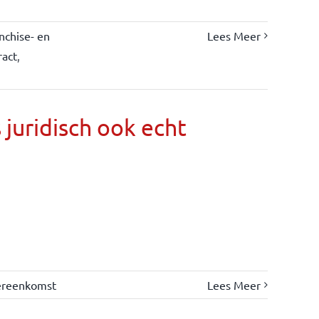
nchise- en
Lees Meer
ract
,
s juridisch ook echt
ereenkomst
Lees Meer