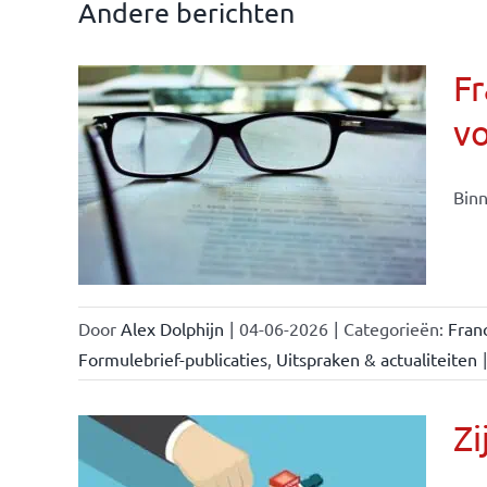
Andere berichten
Fr
v
ise-
e- en
Binn
ken &
Door
Alex Dolphijn
|
04-06-2026
|
Categorieën:
Fran
Formulebrief-publicaties
,
Uitspraken & actualiteiten
|
Zi