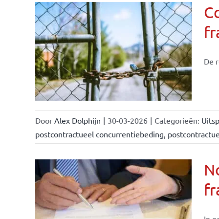
C
f
De r
Door
Alex Dolphijn
|
30-03-2026
|
Categorieën:
Uitsp
postcontractueel concurrentiebeding
,
postcontractu
N
fr
In e