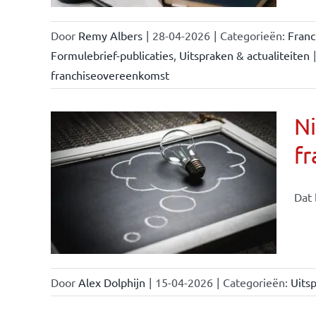
Door
Remy Albers
|
28-04-2026
|
Categorieën:
Fran
Formulebrief-publicaties
,
Uitspraken & actualiteiten
|
franchiseovereenkomst
Ni
fr
Dat 
Door
Alex Dolphijn
|
15-04-2026
|
Categorieën:
Uitsp