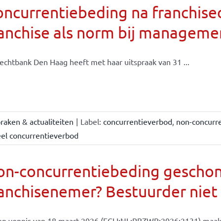
oncurrentiebeding na franchis
ranchise als norm bij managem
echtbank Den Haag heeft met haar uitspraak van 31 ...
raken & actualiteiten
|
Label:
concurrentieverbod
,
non-concurr
eel concurrentieverbod
on-concurrentiebeding gescho
anchisenemer? Bestuurder niet
en vonnis van 18 maart 2026 (ECLI:NL:RBZWB:2026:2131) maakt