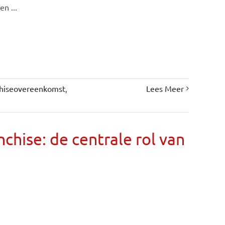
n ...
chiseovereenkomst
,
Lees Meer
chise: de centrale rol van