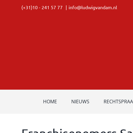
Ga
(+31)10 - 241 57 77
|
info@ludwigvandam.nl
naar
inhoud
HOME
NIEUWS
RECHTSPRAA