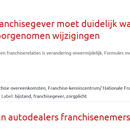
anchisegever moet duidelijk w
oorgenomen wijzigingen
en franchiserelaties is verandering onvermijdelijk. Formules moe
chise overeenkomsten
,
Franchise-kenniscentrum/ Nationale Fra
Label:
bijstand
,
franchisegever
,
zorgplicht
jn autodealers franchisenemer