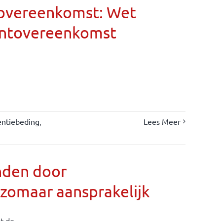
eovereenkomst: Wet
entovereenkomst
entiebeding
,
Lees Meer
nden door
 zomaar aansprakelijk
 de ...