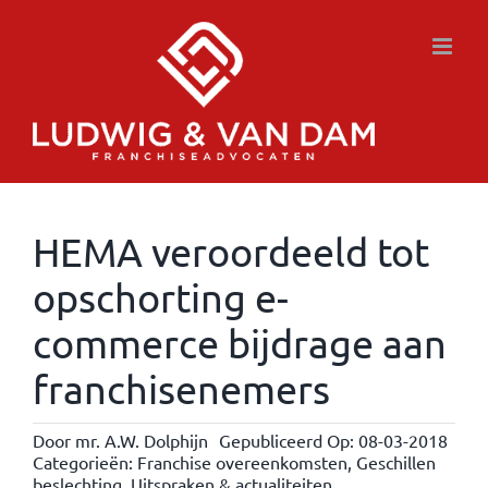
Ga
naar
inhoud
HEMA veroordeeld tot
opschorting e-
commerce bijdrage aan
franchisenemers
Door
mr. A.W. Dolphijn
Gepubliceerd Op: 08-03-2018
Categorieën:
Franchise overeenkomsten
,
Geschillen
beslechting
,
Uitspraken & actualiteiten