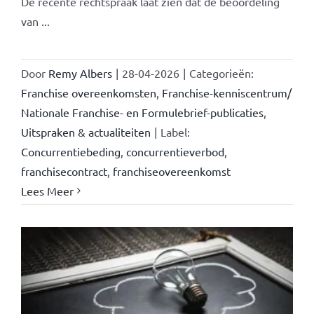
De recente rechtspraak laat zien dat de beoordeling
van ...
Door
Remy Albers
|
28-04-2026
|
Categorieën:
Franchise overeenkomsten
,
Franchise-kenniscentrum/
Nationale Franchise- en Formulebrief-publicaties
,
Uitspraken & actualiteiten
|
Label:
Concurrentiebeding
,
concurrentieverbod
,
franchisecontract
,
franchiseovereenkomst
Lees Meer