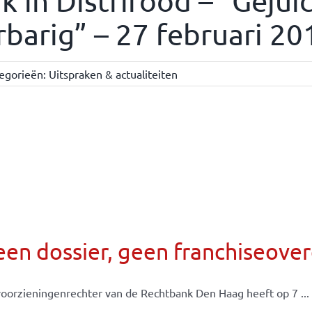
rk in Distrifood – “Geju
barig” – 27 februari 20
egorieën:
Uitspraken & actualiteiten
een dossier, geen franchiseov
oorzieningenrechter van de Rechtbank Den Haag heeft op 7 ...