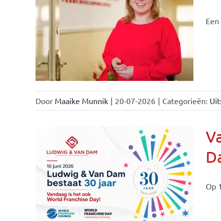
Een 
nchise
Door
Maaike Munnik
|
20-07-2026
|
Categorieën:
Uit
Va
Da
ale
ties
Op 1