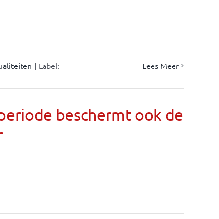
ualiteiten
|
Label:
Lees Meer
llperiode beschermt ook de
r