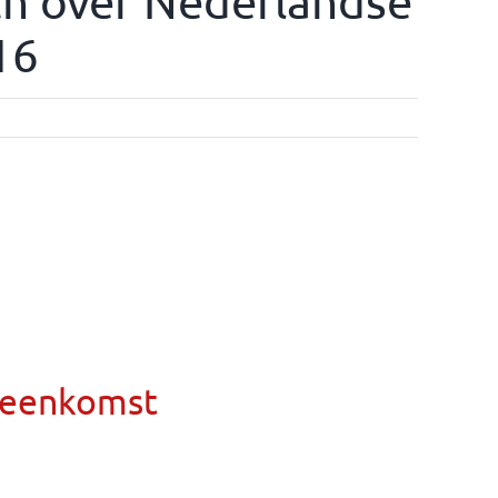
ich over Nederlandse
16
ereenkomst