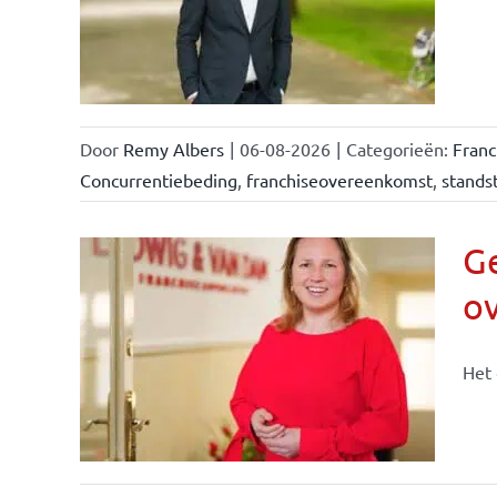
eiten
Door
Remy Albers
|
06-08-2026
|
Categorieën:
Fran
Concurrentiebeding
,
franchiseovereenkomst
,
standst
Ge
o
n &
Het 