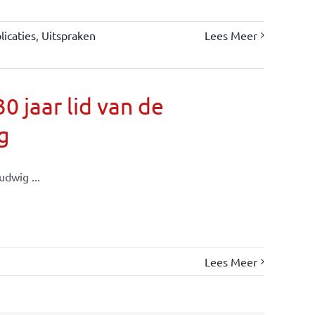
icaties
,
Uitspraken
Lees Meer
 jaar lid van de
g
dwig ...
Lees Meer