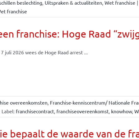
chillen beslechting
,
Uitspraken & actualiteiten
,
Wet franchise
|
et franchise
en franchise: Hoge Raad “zwijgt
7 juli 2026 wees de Hoge Raad arrest ...
chise overeenkomsten
,
Franchise-kenniscentrum/ Nationale Fra
Label:
franchisecontract
,
franchiseovereenkomst
,
knowhow
,
W
e bepaalt de waarde van de fr