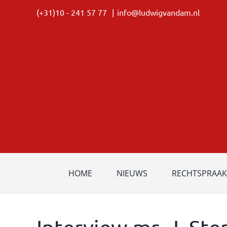
Ga
(+31)10 - 241 57 77
|
info@ludwigvandam.nl
naar
inhoud
HOME
NIEUWS
RECHTSPRAAK