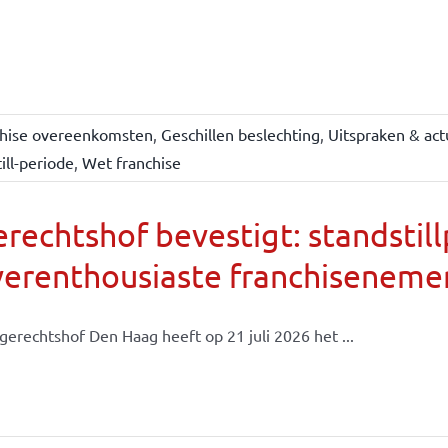
chise overeenkomsten
,
Geschillen beslechting
,
Uitspraken & act
ill-periode
,
Wet franchise
rechtshof bevestigt: standsti
verenthousiaste franchiseneme
gerechtshof Den Haag heeft op 21 juli 2026 het ...