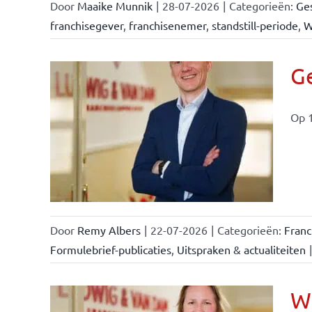
Door
Maaike Munnik
|
28-07-2026
|
Categorieën:
Ges
franchisegever
,
franchisenemer
,
standstill-periode
,
W
Ge
Op 1
ise-
e- en
ken &
Door
Remy Albers
|
22-07-2026
|
Categorieën:
Fran
Formulebrief-publicaties
,
Uitspraken & actualiteiten
|
Wi