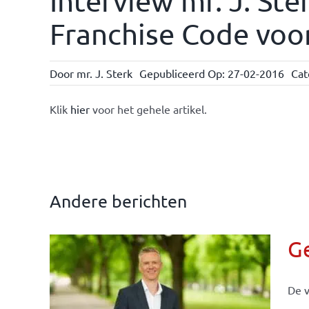
Interview mr. J. Ste
Franchise Code voor
Door
mr. J. Sterk
Gepubliceerd Op: 27-02-2016
Cat
Klik
hier
voor het gehele artikel.
Andere berichten
G
De v
llen