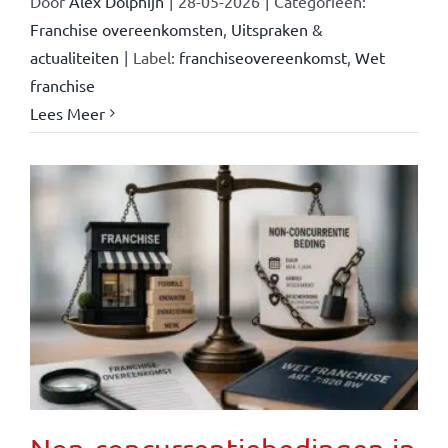
Door
Alex Dolphijn
|
28-05-2026
|
Categorieën:
Franchise overeenkomsten
,
Uitspraken &
actualiteiten
|
Label:
franchiseovereenkomst
,
Wet
franchise
Lees Meer