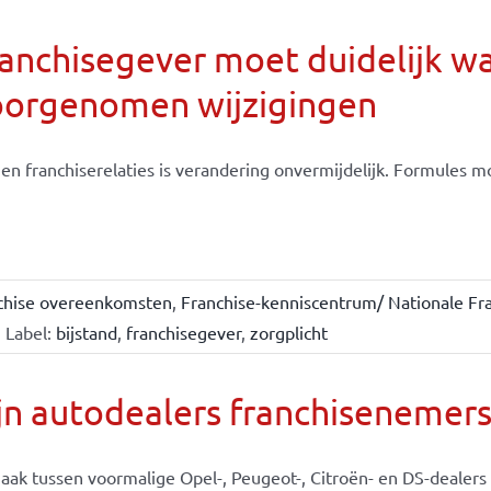
anchisegever moet duidelijk w
oorgenomen wijzigingen
en franchiserelaties is verandering onvermijdelijk. Formules moe
chise overeenkomsten
,
Franchise-kenniscentrum/ Nationale Fra
Label:
bijstand
,
franchisegever
,
zorgplicht
jn autodealers franchisenemer
aak tussen voormalige Opel-, Peugeot-, Citroën- en DS-dealers e