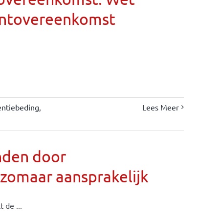
entovereenkomst
entiebeding
,
Lees Meer
nden door
 zomaar aansprakelijk
 de ...