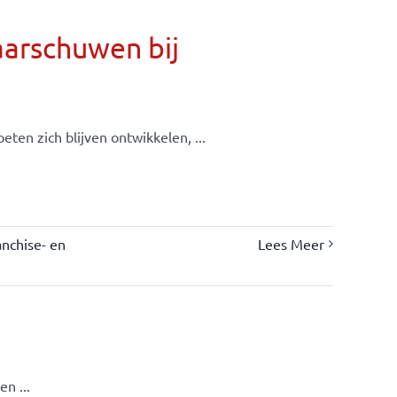
aarschuwen bij
ten zich blijven ontwikkelen, ...
nchise- en
Lees Meer
s
n ...