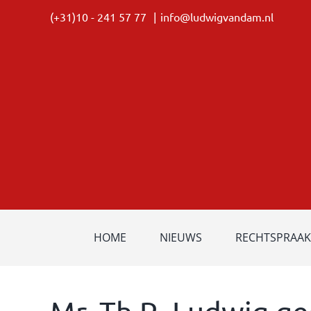
Ga
(+31)10 - 241 57 77
|
info@ludwigvandam.nl
naar
inhoud
HOME
NIEUWS
RECHTSPRAAK