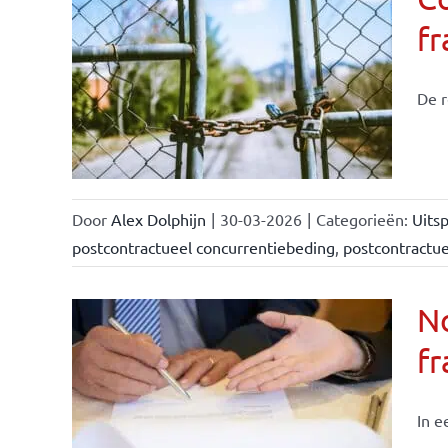
f
De r
Door
Alex Dolphijn
|
30-03-2026
|
Categorieën:
Uitsp
postcontractueel concurrentiebeding
,
postcontractu
N
fr
In e