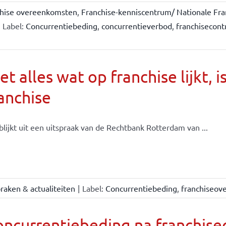
chise overeenkomsten
,
Franchise-kenniscentrum/ Nationale Fra
Label:
Concurrentiebeding
,
concurrentieverbod
,
franchisecont
et alles wat op franchise lijkt, i
anchise
blijkt uit een uitspraak van de Rechtbank Rotterdam van ...
raken & actualiteiten
|
Label:
Concurrentiebeding
,
franchiseov
oncurrentiebeding na franchis