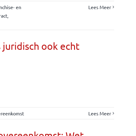
nchise- en
Lees Meer
ract
,
s juridisch ook echt
ereenkomst
Lees Meer
eovereenkomst: Wet