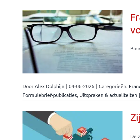
Fr
v
ise-
e- en
Binn
ken &
Door
Alex Dolphijn
|
04-06-2026
|
Categorieën:
Fran
Formulebrief-publicaties
,
Uitspraken & actualiteiten
|
Zi
De z