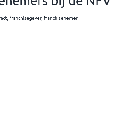
senemers bij de NFV
ract
,
franchisegever
,
franchisenemer