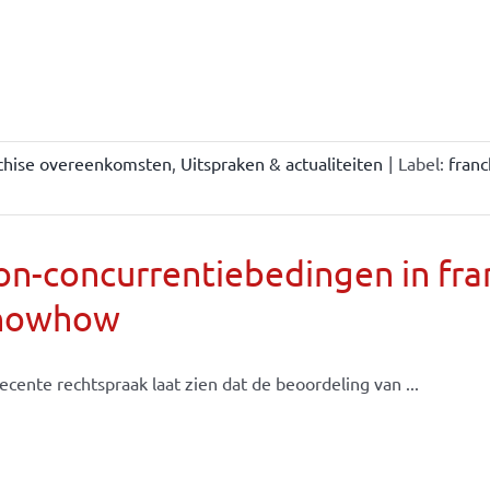
chise overeenkomsten
,
Uitspraken & actualiteiten
|
Label:
fran
n-concurrentiebedingen in fran
nowhow
ecente rechtspraak laat zien dat de beoordeling van ...