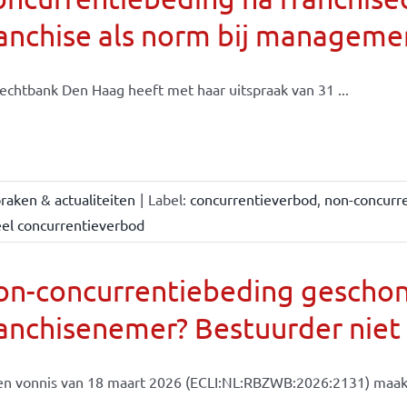
ranchise als norm bij managem
echtbank Den Haag heeft met haar uitspraak van 31 ...
raken & actualiteiten
|
Label:
concurrentieverbod
,
non-concurr
eel concurrentieverbod
on-concurrentiebeding gescho
anchisenemer? Bestuurder niet
en vonnis van 18 maart 2026 (ECLI:NL:RBZWB:2026:2131) maakt