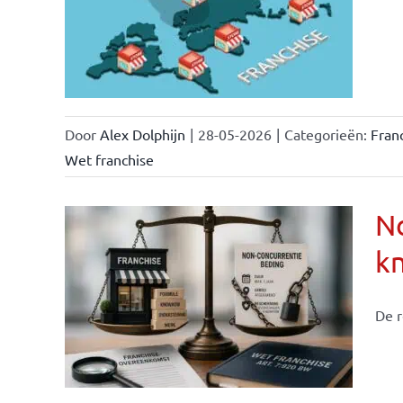
ken &
Door
Alex Dolphijn
|
28-05-2026
|
Categorieën:
Fran
Wet franchise
No
k
ise-
e- en
De r
ken &