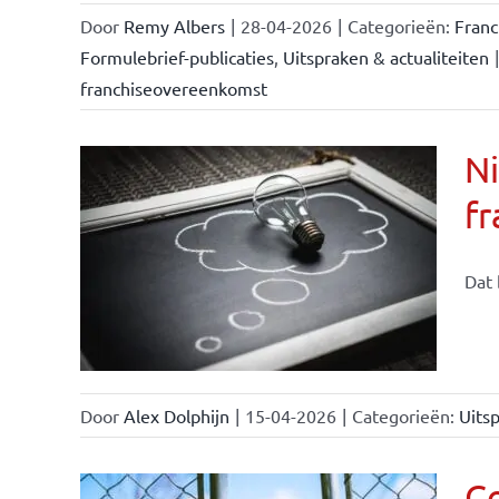
Door
Remy Albers
|
28-04-2026
|
Categorieën:
Fran
Formulebrief-publicaties
,
Uitspraken & actualiteiten
|
franchiseovereenkomst
Ni
fr
Dat 
Door
Alex Dolphijn
|
15-04-2026
|
Categorieën:
Uitsp
C