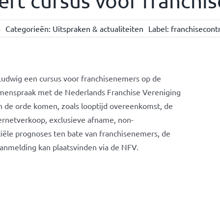
eft cursus voor franchi
4
Categorieën:
Uitspraken & actualiteiten
Label:
franchisecont
. Ludwig een cursus voor franchisenemers op de
amenspraak met de Nederlands Franchise Vereniging
an de orde komen, zoals looptijd overeenkomst, de
ernetverkoop, exclusieve afname, non-
ciële prognoses ten bate van franchisenemers, de
 Aanmelding kan plaatsvinden via de NFV.