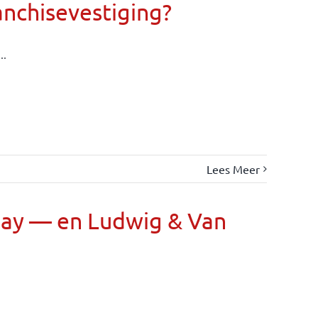
anchisevestiging?
..
Lees Meer
Day — en Ludwig & Van