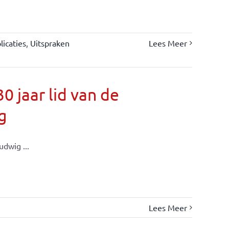
icaties
,
Uitspraken
Lees Meer
 jaar lid van de
g
dwig ...
Lees Meer