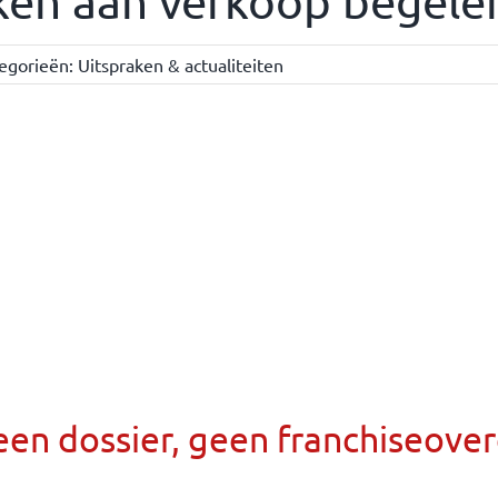
en aan verkoop begeleid
egorieën:
Uitspraken & actualiteiten
een dossier, geen franchiseov