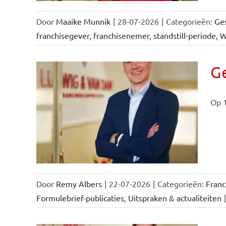
Door
Maaike Munnik
|
28-07-2026
|
Categorieën:
Ges
franchisegever
,
franchisenemer
,
standstill-periode
,
W
Ge
Op 1
ise-
e- en
ken &
Door
Remy Albers
|
22-07-2026
|
Categorieën:
Fran
Formulebrief-publicaties
,
Uitspraken & actualiteiten
|