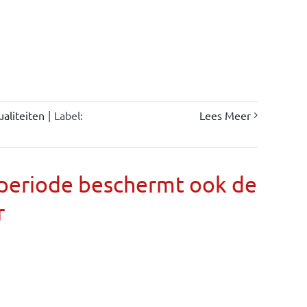
ualiteiten
|
Label:
Lees Meer
llperiode beschermt ook de
r