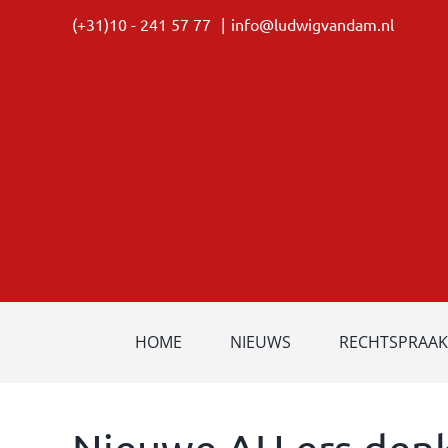
Ga
(+31)10 - 241 57 77
|
info@ludwigvandam.nl
naar
inhoud
HOME
NIEUWS
RECHTSPRAAK