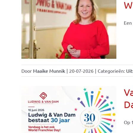
Wi
Een 
nchise
Door
Maaike Munnik
|
20-07-2026
|
Categorieën:
Uit
Va
Da
ale
ties
Op 1