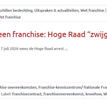
chillen beslechting
,
Uitspraken & actualiteiten
,
Wet franchise
|
et franchise
en franchise: Hoge Raad “zwijgt
7 juli 2026 wees de Hoge Raad arrest ...
chise overeenkomsten
,
Franchise-kenniscentrum/ Nationale Fra
Label:
franchisecontract
,
franchiseovereenkomst
,
knowhow
,
W