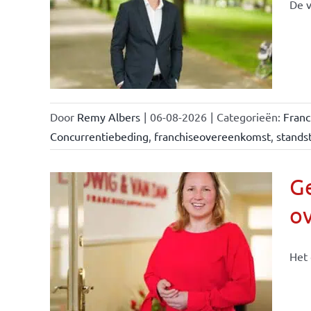
De v
llen
eiten
Door
Remy Albers
|
06-08-2026
|
Categorieën:
Fran
Concurrentiebeding
,
franchiseovereenkomst
,
standst
Ge
o
n &
Het 