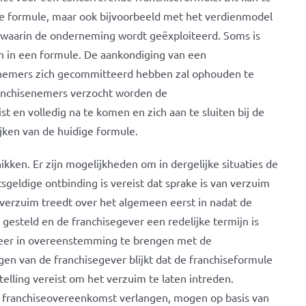
de formule, maar ook bijvoorbeeld met het verdienmodel
 waarin de onderneming wordt geëxploiteerd. Soms is
n in een formule. De aankondiging van een
enemers zich gecommitteerd hebben zal ophouden te
ranchisenemers verzocht worden de
t en volledig na te komen en zich aan te sluiten bij de
jken van de huidige formule.
ikken. Er zijn mogelijkheden om in dergelijke situaties de
geldige ontbinding is vereist dat sprake is van verzuim
et verzuim treedt over het algemeen eerst in nadat de
gesteld en de franchisegever een redelijke termijn is
weer in overeenstemming te brengen met de
en van de franchisegever blijkt dat de franchiseformule
telling vereist om het verzuim te laten intreden.
e franchiseovereenkomst verlangen, mogen op basis van