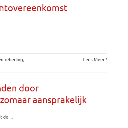
entovereenkomst
entiebeding
,
Lees Meer
nden door
 zomaar aansprakelijk
 de ...