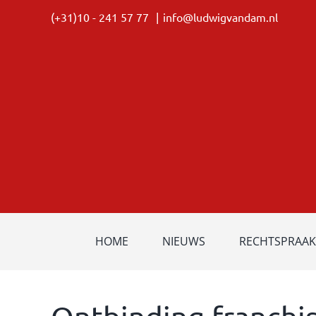
Ga
(+31)10 - 241 57 77
|
info@ludwigvandam.nl
naar
inhoud
HOME
NIEUWS
RECHTSPRAAK