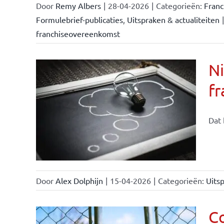
Door
Remy Albers
|
28-04-2026
|
Categorieën:
Fran
Formulebrief-publicaties
,
Uitspraken & actualiteiten
|
franchiseovereenkomst
Ni
fr
Dat 
Door
Alex Dolphijn
|
15-04-2026
|
Categorieën:
Uitsp
C