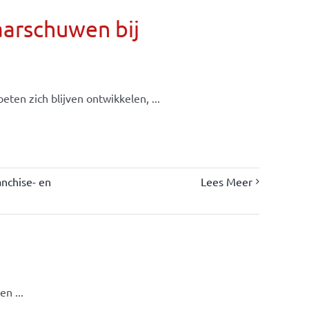
aarschuwen bij
ten zich blijven ontwikkelen, ...
nchise- en
Lees Meer
s
n ...