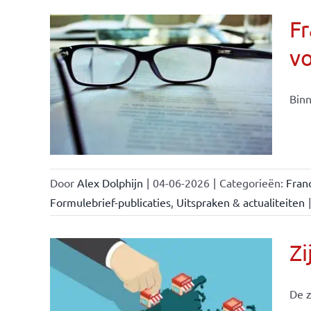
Fr
v
ise-
e- en
Binn
ken &
Door
Alex Dolphijn
|
04-06-2026
|
Categorieën:
Fran
Formulebrief-publicaties
,
Uitspraken & actualiteiten
|
Zi
De z