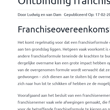
Ontbinding franchi
Door
Ludwig en van Dam
Gepubliceerd Op: 17-02-2
Franchiseovereenkomst
Het komt regelmatig voor dat een franchiseformule 
aan ten grondslag liggen. Hetgeen vaak voorkomt i
andere franchiseformule teneinde de krachten te bu
dergelijke overname kan een grote impact hebben o
van de overgenomen formule wordt verwacht dat ze 
gedwongen – zich dienen aan te sluiten bij de over
zich naar hun lot te schikken of hebben ze de mogeli
Voorafgaand aan het besluit van een franchisenemer 
franchisenemer vaak vele afwegingen gemaakt, die fr
voor de betreffende franchiseformule te kiezen en n