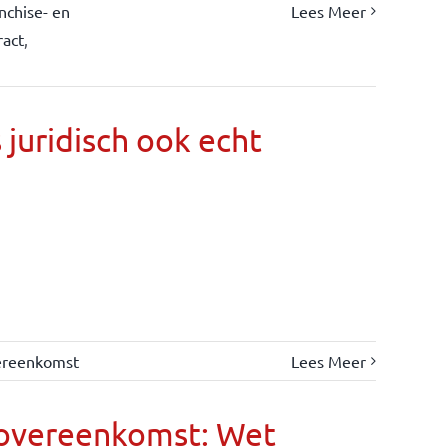
nchise- en
Lees Meer
ract
,
s juridisch ook echt
ereenkomst
Lees Meer
eovereenkomst: Wet