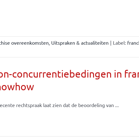
chise overeenkomsten
,
Uitspraken & actualiteiten
|
Label:
fran
n-concurrentiebedingen in fran
nowhow
ecente rechtspraak laat zien dat de beoordeling van ...