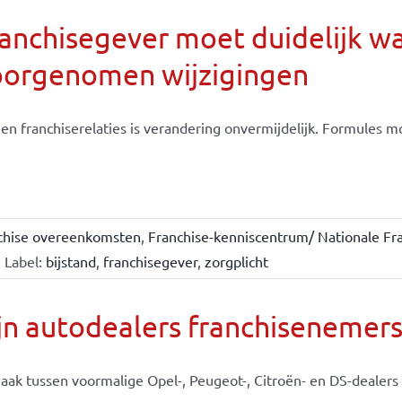
anchisegever moet duidelijk w
oorgenomen wijzigingen
en franchiserelaties is verandering onvermijdelijk. Formules moe
chise overeenkomsten
,
Franchise-kenniscentrum/ Nationale Fra
Label:
bijstand
,
franchisegever
,
zorgplicht
jn autodealers franchisenemer
aak tussen voormalige Opel-, Peugeot-, Citroën- en DS-dealers e