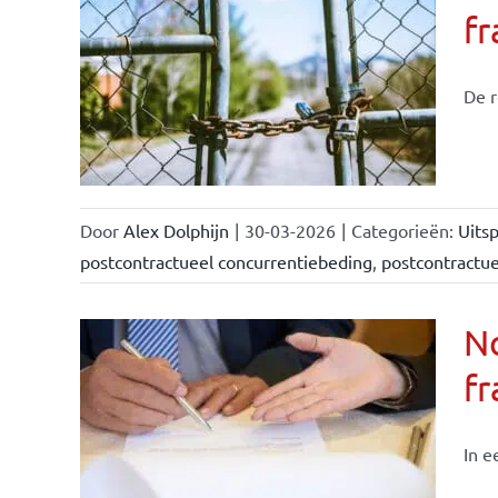
f
De r
Door
Alex Dolphijn
|
30-03-2026
|
Categorieën:
Uitsp
postcontractueel concurrentiebeding
,
postcontractu
N
fr
In e