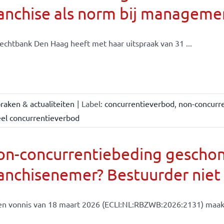
ranchise als norm bij managem
echtbank Den Haag heeft met haar uitspraak van 31 ...
raken & actualiteiten
|
Label:
concurrentieverbod
,
non-concurr
eel concurrentieverbod
on-concurrentiebeding gescho
anchisenemer? Bestuurder niet
en vonnis van 18 maart 2026 (ECLI:NL:RBZWB:2026:2131) maakt