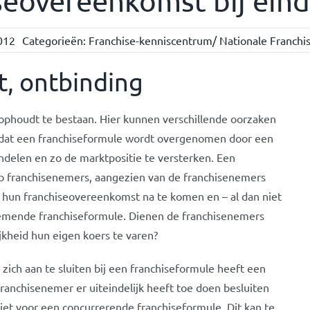
seovereenkomst bij eind
012
Categorieën:
Franchise-kenniscentrum/ Nationale Franchis
, ontbinding
ophoudt te bestaan. Hier kunnen verschillende oorzaken
s dat een franchiseformule wordt overgenomen door een
ndelen en zo de marktpositie te versterken. Een
p franchisenemers, aangezien van de franchisenemers
hun franchiseovereenkomst na te komen en – al dan niet
nemende franchiseformule. Dienen de franchisenemers
jkheid hun eigen koers te varen?
zich aan te sluiten bij een franchiseformule heeft een
anchisenemer er uiteindelijk heeft toe doen besluiten
iet voor een concurrerende franchiseformule. Dit kan te