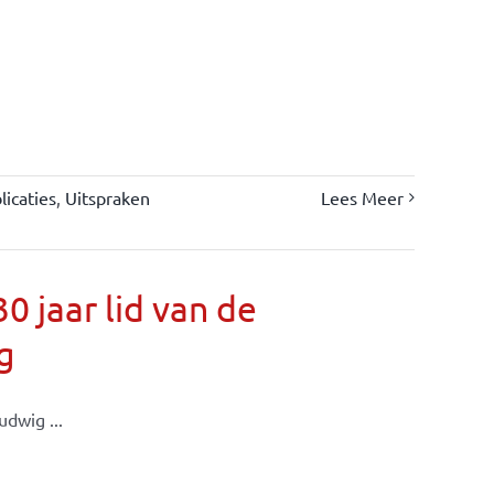
icaties
,
Uitspraken
Lees Meer
 jaar lid van de
g
dwig ...