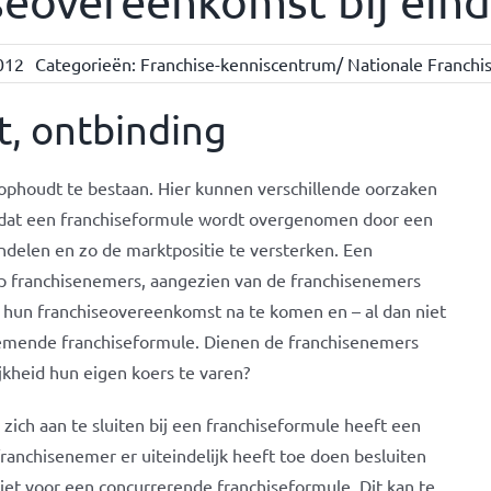
seovereenkomst bij eind
012
Categorieën:
Franchise-kenniscentrum/ Nationale Franchis
, ontbinding
ophoudt te bestaan. Hier kunnen verschillende oorzaken
s dat een franchiseformule wordt overgenomen door een
ndelen en zo de marktpositie te versterken. Een
p franchisenemers, aangezien van de franchisenemers
hun franchiseovereenkomst na te komen en – al dan niet
nemende franchiseformule. Dienen de franchisenemers
jkheid hun eigen koers te varen?
zich aan te sluiten bij een franchiseformule heeft een
anchisenemer er uiteindelijk heeft toe doen besluiten
iet voor een concurrerende franchiseformule. Dit kan te