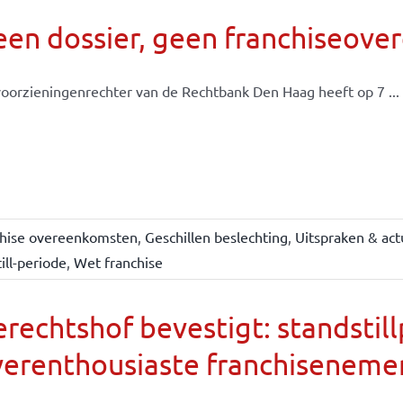
een dossier, geen franchiseov
oorzieningenrechter van de Rechtbank Den Haag heeft op 7 ...
chise overeenkomsten
,
Geschillen beslechting
,
Uitspraken & act
ill-periode
,
Wet franchise
rechtshof bevestigt: standsti
verenthousiaste franchiseneme