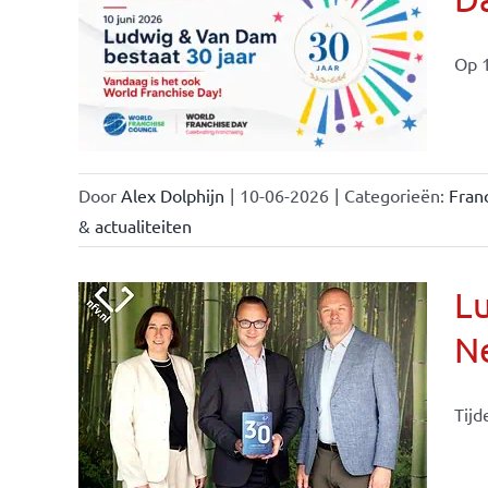
ale
ties
Op 1
Door
Alex Dolphijn
|
10-06-2026
|
Categorieën:
Fran
& actualiteiten
Lu
Ne
Tijd