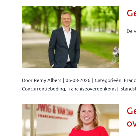
G
De v
llen
eiten
Door
Remy Albers
|
06-08-2026
|
Categorieën:
Fran
Concurrentiebeding
,
franchiseovereenkomst
,
standst
Ge
o