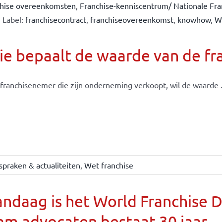
chise overeenkomsten
,
Franchise-kenniscentrum/ Nationale Fra
Label:
franchisecontract
,
franchiseovereenkomst
,
knowhow
,
W
e bepaalt de waarde van de fr
franchisenemer die zijn onderneming verkoopt, wil de waarde .
spraken & actualiteiten
,
Wet franchise
ndaag is het World Franchise 
m advocaten bestaat 30 jaar