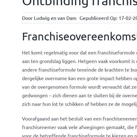
Ontbinding franchi
Door
Ludwig en van Dam
Gepubliceerd Op: 17-02-2
Franchiseovereenkomst
Het komt regelmatig voor dat een franchiseformule 
aan ten grondslag liggen. Hetgeen vaak voorkomt i
andere franchiseformule teneinde de krachten te bu
dergelijke overname kan een grote impact hebben o
van de overgenomen formule wordt verwacht dat ze 
gedwongen – zich dienen aan te sluiten bij de over
zich naar hun lot te schikken of hebben ze de mogeli
Voorafgaand aan het besluit van een franchisenemer 
franchisenemer vaak vele afwegingen gemaakt, die fr
voor de betreffende franchiseformule te kiezen en n