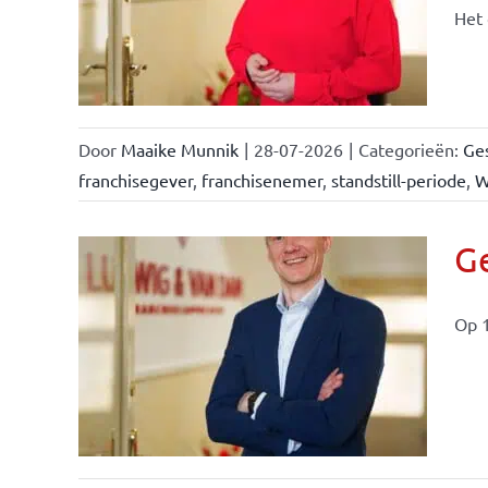
n &
Het 
Door
Maaike Munnik
|
28-07-2026
|
Categorieën:
Ges
franchisegever
,
franchisenemer
,
standstill-periode
,
W
Ge
Op 1
ise-
e- en
ken &