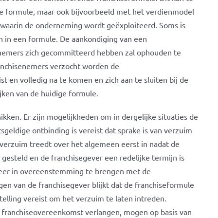
de formule, maar ook bijvoorbeeld met het verdienmodel
 waarin de onderneming wordt geëxploiteerd. Soms is
n in een formule. De aankondiging van een
enemers zich gecommitteerd hebben zal ophouden te
ranchisenemers verzocht worden de
t en volledig na te komen en zich aan te sluiten bij de
jken van de huidige formule.
ikken. Er zijn mogelijkheden om in dergelijke situaties de
geldige ontbinding is vereist dat sprake is van verzuim
et verzuim treedt over het algemeen eerst in nadat de
gesteld en de franchisegever een redelijke termijn is
weer in overeenstemming te brengen met de
en van de franchisegever blijkt dat de franchiseformule
telling vereist om het verzuim te laten intreden.
e franchiseovereenkomst verlangen, mogen op basis van