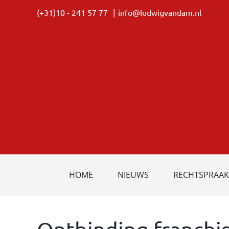
Ga
(+31)10 - 241 57 77
|
info@ludwigvandam.nl
naar
inhoud
HOME
NIEUWS
RECHTSPRAAK