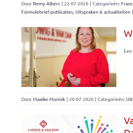
Door
Remy Albers
|
22-07-2026
|
Categorieën:
Fran
Formulebrief-publicaties
,
Uitspraken & actualiteiten
|
Wi
Een 
nchise
Door
Maaike Munnik
|
20-07-2026
|
Categorieën:
Uit
Va
Da