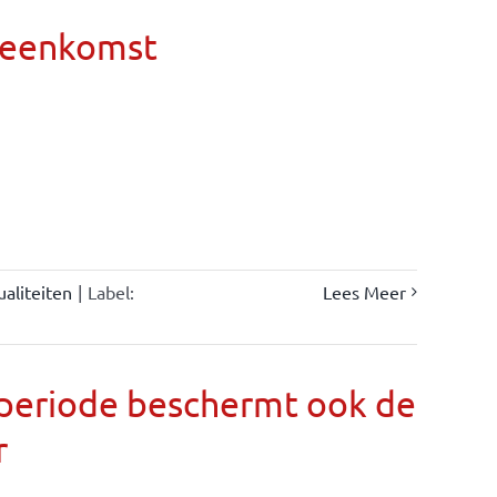
ereenkomst
ualiteiten
|
Label:
Lees Meer
llperiode beschermt ook de
r