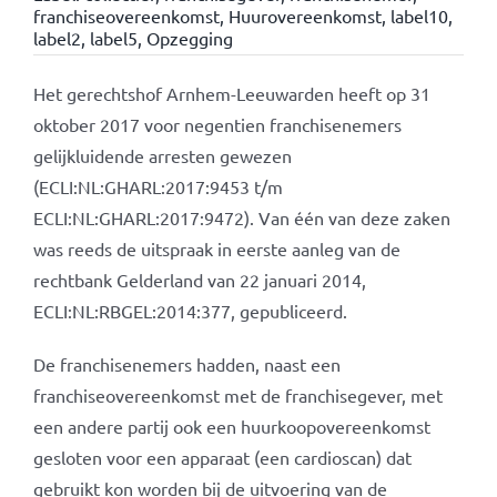
franchiseovereenkomst
,
Huurovereenkomst
,
label10
,
label2
,
label5
,
Opzegging
Het gerechtshof Arnhem-Leeuwarden heeft op 31
oktober 2017 voor negentien franchisenemers
gelijkluidende arresten gewezen
(ECLI:NL:GHARL:2017:9453 t/m
ECLI:NL:GHARL:2017:9472). Van één van deze zaken
was reeds de uitspraak in eerste aanleg van de
rechtbank Gelderland van 22 januari 2014,
ECLI:NL:RBGEL:2014:377, gepubliceerd.
De franchisenemers hadden, naast een
franchiseovereenkomst met de franchisegever, met
een andere partij ook een huurkoopovereenkomst
gesloten voor een apparaat (een cardioscan) dat
gebruikt kon worden bij de uitvoering van de