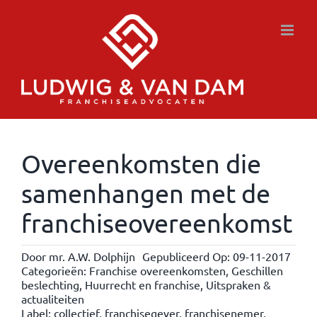
Ga
naar
inhoud
Overeenkomsten die
samenhangen met de
franchiseovereenkomst
Door
mr. A.W. Dolphijn
Gepubliceerd Op: 09-11-2017
Categorieën:
Franchise overeenkomsten
,
Geschillen
beslechting
,
Huurrecht en franchise
,
Uitspraken &
actualiteiten
Label:
collectief
,
franchisegever
,
franchisenemer
,