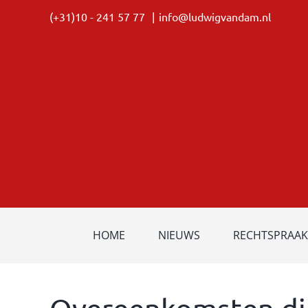
Ga
(+31)10 - 241 57 77
|
info@ludwigvandam.nl
naar
inhoud
HOME
NIEUWS
RECHTSPRAAK