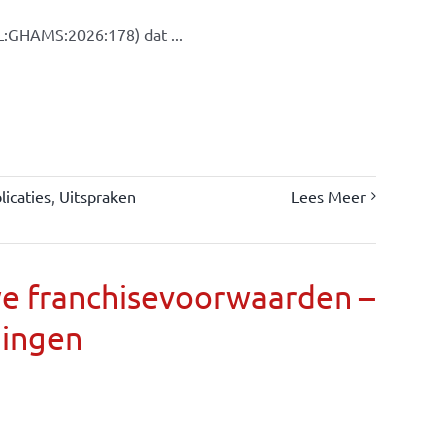
L:GHAMS:2026:178) dat ...
icaties
,
Uitspraken
Lees Meer
we franchisevoorwaarden –
gingen