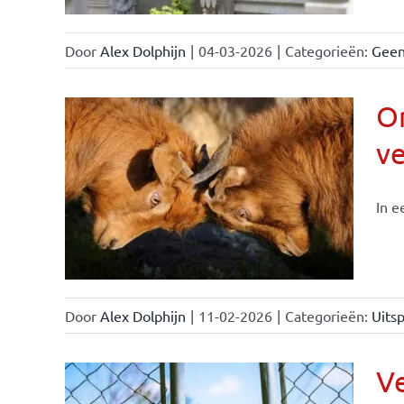
Door
Alex Dolphijn
|
04-03-2026
|
Categorieën:
Geen
On
v
In e
Door
Alex Dolphijn
|
11-02-2026
|
Categorieën:
Uitsp
Ve