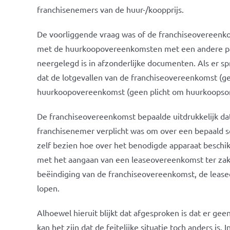
franchisenemers van de huur-/koopprijs.
De voorliggende vraag was of de franchiseovereen
met de huurkoopovereenkomsten met een andere partij
neergelegd is in afzonderlijke documenten. Als er spr
dat de lotgevallen van de franchiseovereenkomst (ge
huurkoopovereenkomst (geen plicht om huurkoopsom
De franchiseovereenkomst bepaalde uitdrukkelijk da
franchisenemer verplicht was om over een bepaald s
zelf bezien hoe over het benodigde apparaat besch
met het aangaan van een leaseovereenkomst ter zake
beëindiging van de franchiseovereenkomst, de leas
lopen.
Alhoewel hieruit blijkt dat afgesproken is dat er 
kan het zijn dat de feitelijke situatie toch anders is