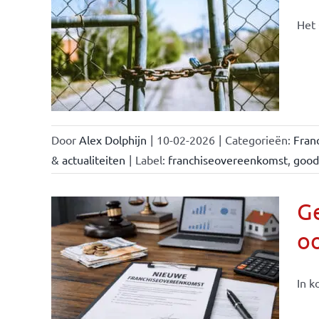
Het 
ale
ties
Door
Alex Dolphijn
|
10-02-2026
|
Categorieën:
Fran
& actualiteiten
|
Label:
franchiseovereenkomst
,
good
G
oo
In k