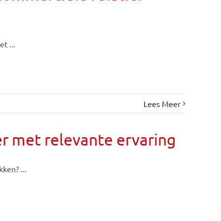
t ...
Lees Meer
r met relevante ervaring
ken? ...