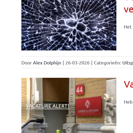
v
Het 
Door
Alex Dolphijn
|
26-03-2026
|
Categorieën:
Uitsp
Va
Heb 
ie