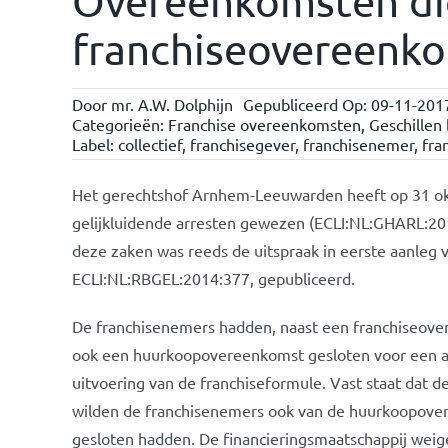
Overeenkomsten di
franchiseovereenk
Door
mr. A.W. Dolphijn
Gepubliceerd Op: 09-11-201
Categorieën:
Franchise overeenkomsten
,
Geschillen
Label:
collectief
,
franchisegever
,
franchisenemer
,
fra
Het gerechtshof Arnhem-Leeuwarden heeft op 31 ok
gelijkluidende arresten gewezen (ECLI:NL:GHARL:2
deze zaken was reeds de uitspraak in eerste aanleg 
ECLI:NL:RBGEL:2014:377, gepubliceerd.
De franchisenemers hadden, naast een franchiseove
ook een huurkoopovereenkomst gesloten voor een app
uitvoering van de franchiseformule. Vast staat dat
wilden de franchisenemers ook van de huurkoopovere
gesloten hadden. De financieringsmaatschappij weige