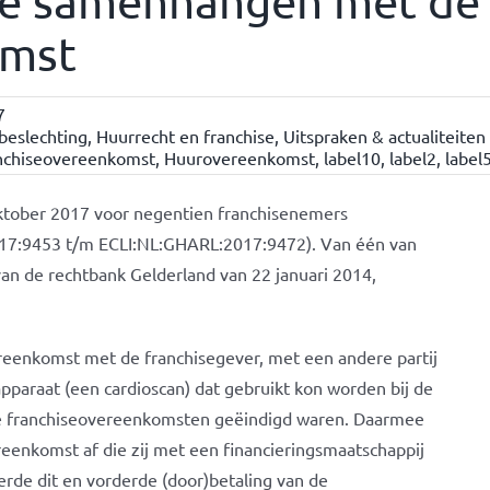
e samenhangen met de
omst
7
 beslechting
,
Huurrecht en franchise
,
Uitspraken & actualiteiten
nchiseovereenkomst
,
Huurovereenkomst
,
label10
,
label2
,
label
tober 2017 voor negentien franchisenemers
017:9453 t/m ECLI:NL:GHARL:2017:9472). Van één van
van de rechtbank Gelderland van 22 januari 2014,
reenkomst met de franchisegever, met een andere partij
araat (een cardioscan) dat gebruikt kon worden bij de
 de franchiseovereenkomsten geëindigd waren. Daarmee
enkomst af die zij met een financieringsmaatschappij
rde dit en vorderde (door)betaling van de