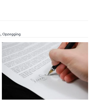
5
,
Opzegging