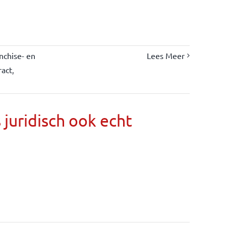
nchise- en
Lees Meer
ract
,
s juridisch ook echt