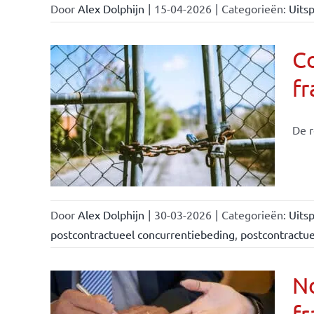
Door
Alex Dolphijn
|
15-04-2026
|
Categorieën:
Uitsp
C
f
De r
Door
Alex Dolphijn
|
30-03-2026
|
Categorieën:
Uitsp
postcontractueel concurrentiebeding
,
postcontractu
N
fr