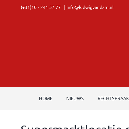
Ga
(+31)10 - 241 57 77
|
info@ludwigvandam.nl
naar
inhoud
HOME
NIEUWS
RECHTSPRAAK