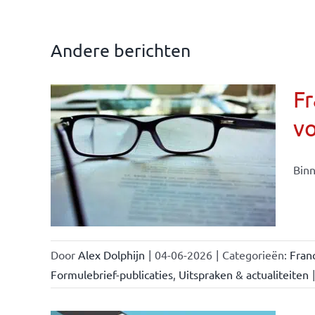
Andere berichten
Fr
v
ise-
e- en
Binn
ken &
Door
Alex Dolphijn
|
04-06-2026
|
Categorieën:
Fran
Formulebrief-publicaties
,
Uitspraken & actualiteiten
|