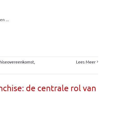
s
n ...
chiseovereenkomst
,
Lees Meer
chise: de centrale rol van