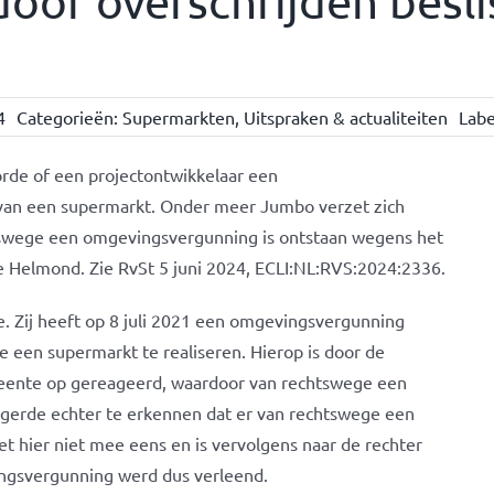
oor overschrijden besli
4
Categorieën:
Supermarkten
,
Uitspraken & actualiteiten
Labe
rde of een projectontwikkelaar een
 van een supermarkt. Onder meer Jumbo verzet zich
htswege een omgevingsvergunning is ontstaan wegens het
e Helmond. Zie RvSt 5 juni 2024, ECLI:NL:RVS:2024:2336.
e. Zij heeft op 8 juli 2021 een omgevingsvergunning
 een supermarkt te realiseren. Hierop is door de
meente op gereageerd, waardoor van rechtswege een
erde echter te erkennen dat er van rechtswege een
t hier niet mee eens en is vervolgens naar de rechter
ingsvergunning werd dus verleend.