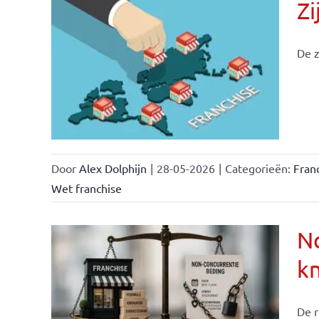
Zi
De z
ken &
Door
Alex Dolphijn
|
28-05-2026
|
Categorieën:
Fran
Wet franchise
No
k
ise-
e- en
De r
ken &