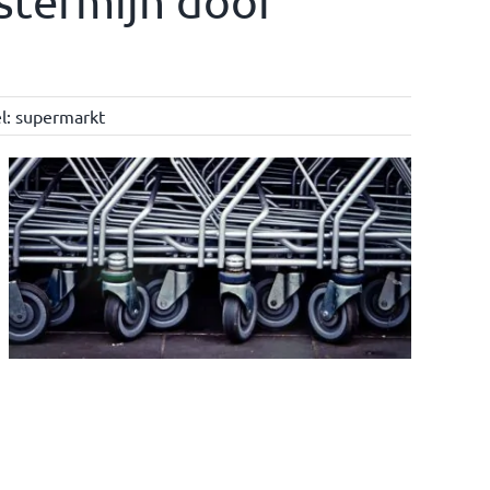
stermijn door
l:
supermarkt