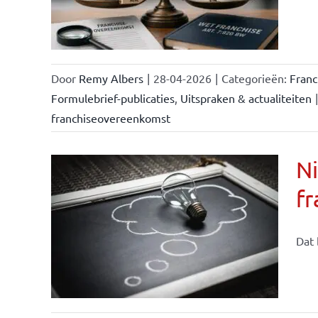
Door
Remy Albers
|
28-04-2026
|
Categorieën:
Fran
Formulebrief-publicaties
,
Uitspraken & actualiteiten
|
franchiseovereenkomst
Ni
fr
Dat 