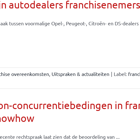
jn autodealers franchisenemer
aak tussen voormalige Opel-, Peugeot-, Citroën- en DS-dealers e
chise overeenkomsten
,
Uitspraken & actualiteiten
|
Label:
fran
n-concurrentiebedingen in fran
nowhow
ecente rechtspraak laat zien dat de beoordeling van ...