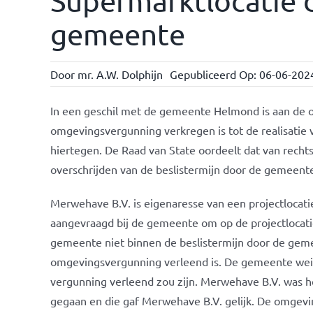
Supermarktlocatie d
gemeente
Door
mr. A.W. Dolphijn
Gepubliceerd Op: 06-06-202
In een geschil met de gemeente Helmond is aan de o
omgevingsvergunning verkregen is tot de realisatie
hiertegen. De Raad van State oordeelt dat van rec
overschrijden van de beslistermijn door de gemeent
Merwehave B.V. is eigenaresse van een projectlocati
aangevraagd bij de gemeente om op de projectlocatie
gemeente niet binnen de beslistermijn door de ge
omgevingsvergunning verleend is. De gemeente weig
vergunning verleend zou zijn. Merwehave B.V. was he
gegaan en die gaf Merwehave B.V. gelijk. De omgev