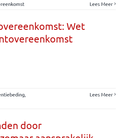
ereenkomst
Lees Meer
eovereenkomst: Wet
entovereenkomst
entiebeding
,
Lees Meer
nden door
 zomaar aansprakelijk