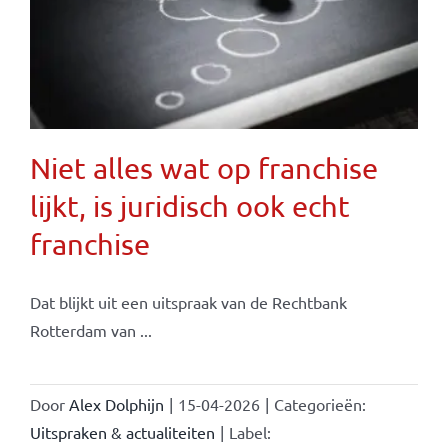
Niet alles wat op franchise
lijkt, is juridisch ook echt
franchise
Dat blijkt uit een uitspraak van de Rechtbank
Rotterdam van ...
Door
Alex Dolphijn
|
15-04-2026
|
Categorieën:
Uitspraken & actualiteiten
|
Label: