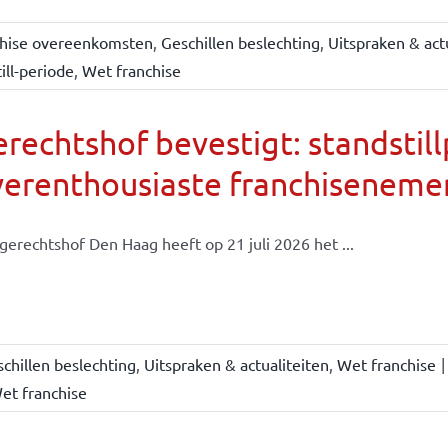
chise overeenkomsten
,
Geschillen beslechting
,
Uitspraken & act
ill-periode
,
Wet franchise
rechtshof bevestigt: standsti
verenthousiaste franchiseneme
gerechtshof Den Haag heeft op 21 juli 2026 het ...
chillen beslechting
,
Uitspraken & actualiteiten
,
Wet franchise
|
et franchise