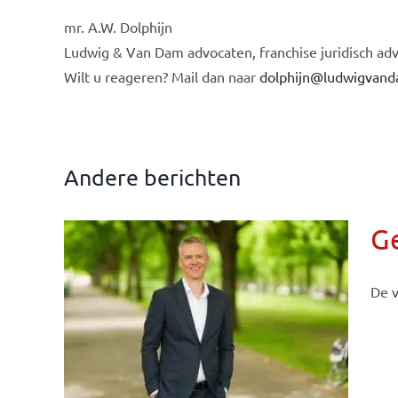
mr. A.W. Dolphijn
Ludwig & Van Dam advocaten, franchise juridisch adv
Wilt u reageren? Mail dan naar
dolphijn@ludwigvand
Andere berichten
G
De v
llen
eiten