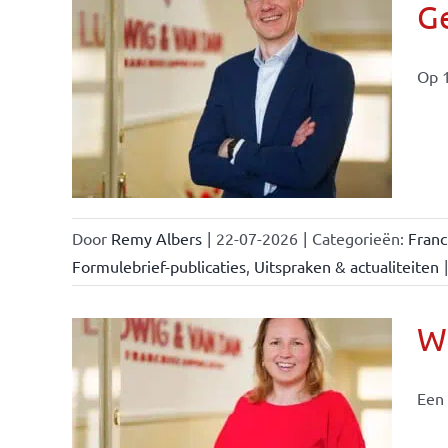
Ge
Op 1
ise-
e- en
ken &
Door
Remy Albers
|
22-07-2026
|
Categorieën:
Fran
Formulebrief-publicaties
,
Uitspraken & actualiteiten
|
Wi
Een 
nchise