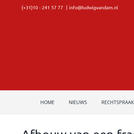
Ga
(+31)10 - 241 57 77
|
info@ludwigvandam.nl
naar
inhoud
HOME
NIEUWS
RECHTSPRAAK