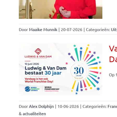
Door
Maaike Munnik
|
20-07-2026
|
Categorieën:
Uit
Va
Da
ale
ties
Op 1
Door
Alex Dolphijn
|
10-06-2026
|
Categorieën:
Fran
& actualiteiten