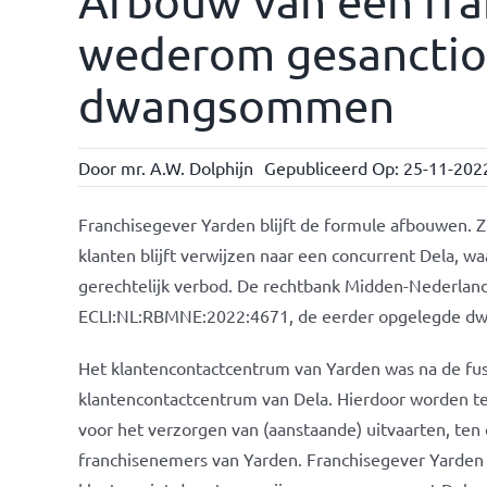
Afbouw van een fra
wederom gesanctio
dwangsommen
Door
mr. A.W. Dolphijn
Gepubliceerd Op: 25-11-202
Franchisegever Yarden blijft de formule afbouwen. Zi
klanten blijft verwijzen naar een concurrent Dela, wa
gerechtelijk verbod. De rechtbank Midden-Nederlan
ECLI:NL:RBMNE:2022:4671, de eerder opgelegde d
Het klantencontactcentrum van Yarden was na de fus
klantencontactcentrum van Dela. Hierdoor worden t
voor het verzorgen van (aanstaande) uitvaarten, ten
franchisenemers van Yarden. Franchisegever Yarden 