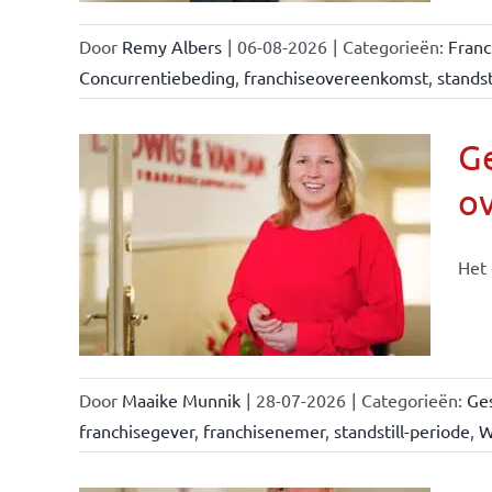
Door
Remy Albers
|
06-08-2026
|
Categorieën:
Fran
Concurrentiebeding
,
franchiseovereenkomst
,
standst
Ge
o
n &
Het 
Door
Maaike Munnik
|
28-07-2026
|
Categorieën:
Ges
franchisegever
,
franchisenemer
,
standstill-periode
,
W