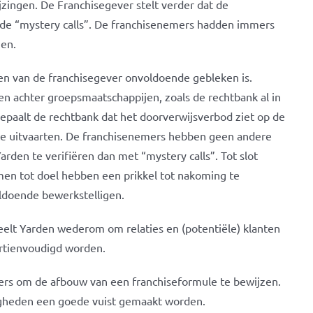
jzingen. De Franchisegever stelt verder dat de
 de “mystery calls”. De franchisenemers hadden immers
gen.
en van de franchisegever onvoldoende gebleken is.
len achter groepsmaatschappijen, zoals de rechtbank al in
bepaalt de rechtbank dat het doorverwijsverbod ziet op de
te uitvaarten. De franchisenemers hebben geen andere
den te verifiëren dan met “mystery calls”. Tot slot
n tot doel hebben een prikkel tot nakoming te
oldoende bewerkstelligen.
deelt Yarden wederom om relaties en (potentiële) klanten
rtienvoudigd worden.
ers om de afbouw van een franchiseformule te bewijzen.
digheden een goede vuist gemaakt worden.