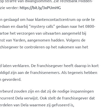
a, op straffe van dwangsommen. Zie rechtbank Midden-
zie verder:
https://bit.ly/3xPUmHG
 in geslaagd om haar klantencontactcentrum op orde te
daan en daarbij “mystery calls” gedaan naar het 0800-
toe het verzorgen van uitvaarten aangemeld bij
komst van Yarden, aangenomen hadden. Volgens de
chisegever te controleren op het nakomen van het
ten verklaren. De franchisegever heeft daarop in kort
digd zijn aan de franchisenemers. Als tegeneis hebben
 gevorderd.
rbeurd zouden zijn en dat zij de nodige inspanningen
urrent Dela verwijst. Ook stelt de franchisegever dat
erdelen van Dela waarmee zij gefuseerd is,