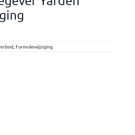
segever Yarden
ging
verbod
,
Formulewijziging