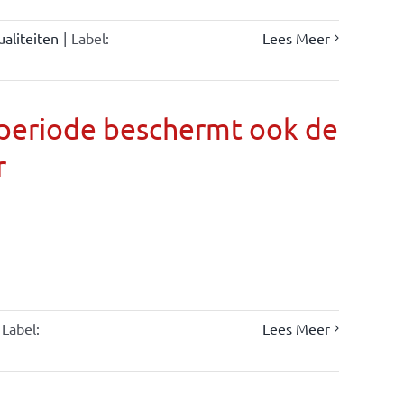
ualiteiten
|
Label:
Lees Meer
llperiode beschermt ook de
r
Label:
Lees Meer