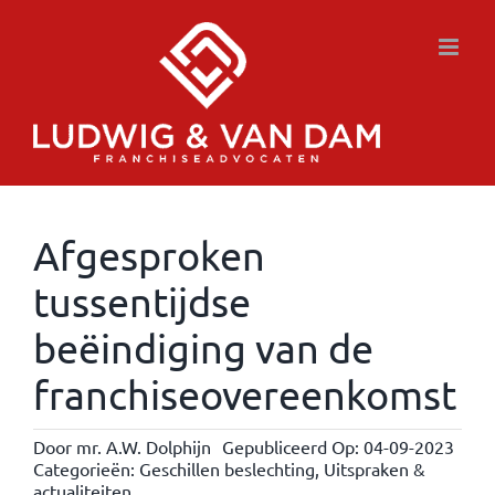
Ga
naar
inhoud
Afgesproken
tussentijdse
beëindiging van de
franchiseovereenkomst
Door
mr. A.W. Dolphijn
Gepubliceerd Op: 04-09-2023
Categorieën:
Geschillen beslechting
,
Uitspraken &
actualiteiten