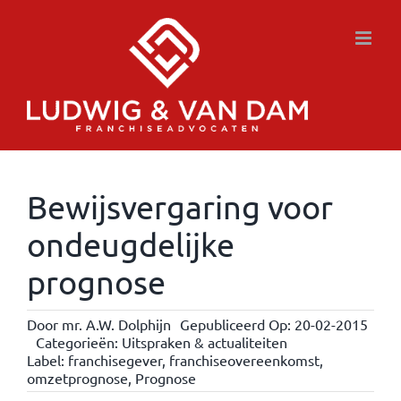
Ga
naar
inhoud
Bewijsvergaring voor
ondeugdelijke
prognose
Door
mr. A.W. Dolphijn
Gepubliceerd Op: 20-02-2015
Categorieën:
Uitspraken & actualiteiten
Label:
franchisegever
,
franchiseovereenkomst
,
omzetprognose
,
Prognose