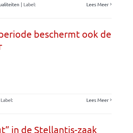
ualiteiten
|
Label:
Lees Meer
llperiode beschermt ook de
r
Label:
Lees Meer
” in de Stellantis-zaak