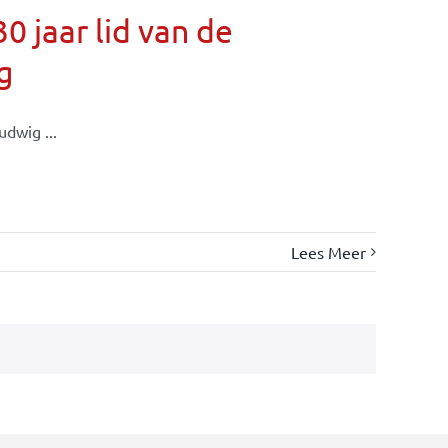
 jaar lid van de
g
dwig ...
Lees Meer