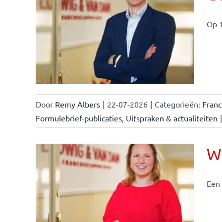
Op 1
ise-
e- en
ken &
Door
Remy Albers
|
22-07-2026
|
Categorieën:
Fran
Formulebrief-publicaties
,
Uitspraken & actualiteiten
|
Wi
Een 
nchise