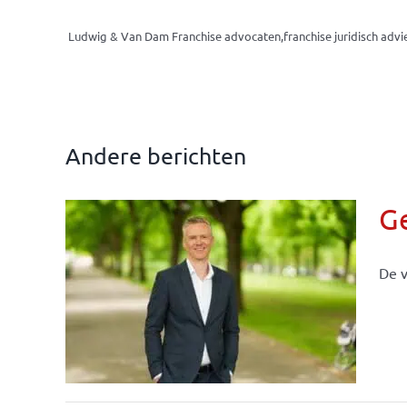
Ludwig & Van Dam Franchise advocaten,franchise juridisch advi
Andere berichten
G
De v
llen
eiten