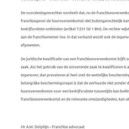
De voorzieningenrechter oordeelt dat, nu de franchiseovereenkom
franchisegever de huurovereenkomst niet buitengerechtelijk ka
bedrijfsruimte ontbinden (artikel 7:231 lid 1 BW). De rechter wi
aan de franchisenemer toe. In dat verband wordt ook de tegenv
afgewezen.
De juridische kwalificatie van een franchiseovereenkomst blijft 
zaak. Als het gebruik van de onroerende zaak te kwalificeren is a
tegenover, dan prevaleren al heel snel de wettelijke beschermin
belangrijke beschermingsregel is dat de verhuurde niet zonder
huurovereenkomst voor een bedrijfsruimte tussentijds kan beëin
franchiseovereenkomst en de relevante omstandigheden, kan u
Mr A.W. Dolphijn – Franchise advocaat