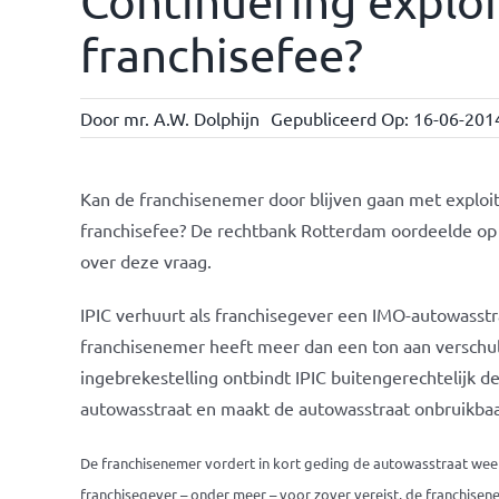
Continuering exploi
franchisefee?
Door
mr. A.W. Dolphijn
Gepubliceerd Op: 16-06-201
Kan de franchisenemer door blijven gaan met exploi
franchisefee? De rechtbank Rotterdam oordeelde op 
over deze vraag.
IPIC verhuurt als franchisegever een IMO-autowasstr
franchisenemer heeft meer dan een ton aan verschul
ingebrekestelling ontbindt IPIC buitengerechtelijk d
autowasstraat en maakt de autowasstraat onbruikbaa
De franchisenemer vordert in kort geding de autowasstraat weer 
franchisegever – onder meer – voor zover vereist, de franchise