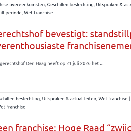
chise overeenkomsten
,
Geschillen beslechting
,
Uitspraken & act
ill-periode
,
Wet franchise
rechtshof bevestigt: standsti
verenthousiaste franchiseneme
gerechtshof Den Haag heeft op 21 juli 2026 het ...
chillen beslechting
,
Uitspraken & actualiteiten
,
Wet franchise
|
et franchise
en franchise: Hoge Raad “zwijgt