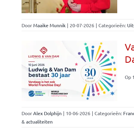
Door
Maaike Munnik
|
20-07-2026
|
Categorieën:
Uit
Va
Da
ale
ties
Op 1
Door
Alex Dolphijn
|
10-06-2026
|
Categorieën:
Fran
& actualiteiten