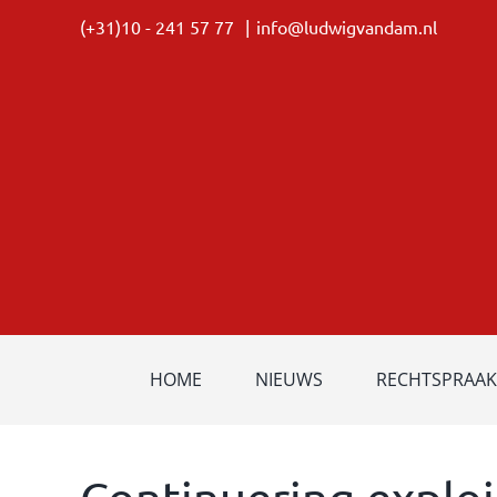
Ga
(+31)10 - 241 57 77
|
info@ludwigvandam.nl
naar
inhoud
HOME
NIEUWS
RECHTSPRAAK