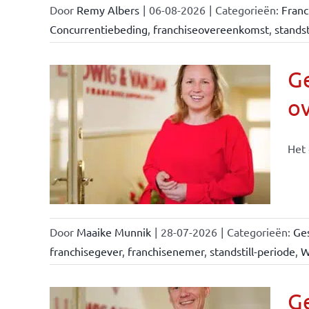
Door
Remy Albers
|
06-08-2026
|
Categorieën:
Fran
Concurrentiebeding
,
franchiseovereenkomst
,
standst
Ge
o
n &
Het 
Door
Maaike Munnik
|
28-07-2026
|
Categorieën:
Ges
franchisegever
,
franchisenemer
,
standstill-periode
,
W
Ge