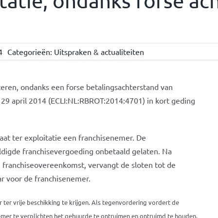
tatie, ondanks forse ac
4
Categorieën:
Uitspraken & actualiteiten
teren, ondanks een forse betalingsachterstand van
29 april 2014 (ECLI:NL:RBROT:2014:4701) in kort geding
aat ter exploitatie een franchisenemer. De
digde franchisevergoeding onbetaald gelaten. Na
e franchiseovereenkomst, vervangt de sloten tot de
r voor de franchisenemer.
ter vrije beschikking te krijgen. Als tegenvordering vordert de
nemer te verplichten het gehuurde te ontruimen en ontruimd te houden.