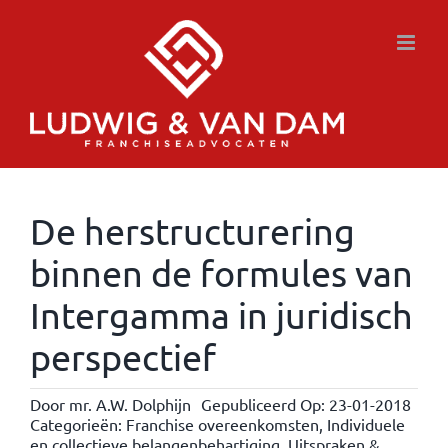
Ga
naar
inhoud
De herstructurering
binnen de formules van
Intergamma in juridisch
perspectief
Door
mr. A.W. Dolphijn
Gepubliceerd Op: 23-01-2018
Categorieën:
Franchise overeenkomsten
,
Individuele
en collectieve belangenbehartiging
,
Uitspraken &