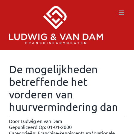
Ga
naar
inhoud
De mogelijkheden
betreffende het
vorderen van
huurvermindering dan
Door
Ludwig en van Dam
Gepubliceerd Op: 01-01-2000
Categorieën:
Franchise-kenniscentrum/ Nationale