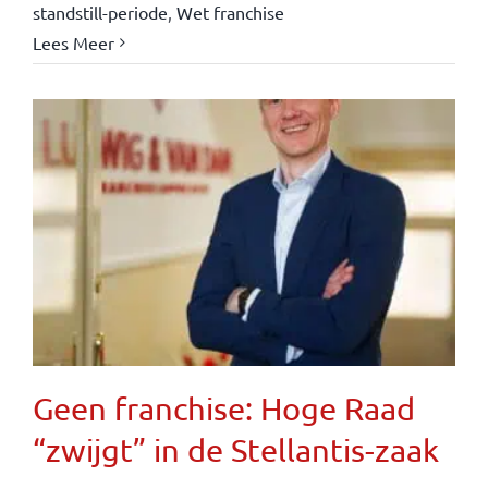
standstill-periode
,
Wet franchise
Lees Meer
Geen franchise: Hoge Raad
“zwijgt” in de Stellantis-zaak