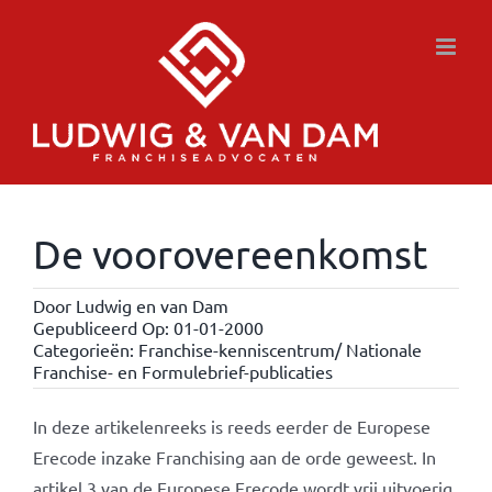
Ga
naar
inhoud
De voorovereenkomst
Door
Ludwig en van Dam
Gepubliceerd Op: 01-01-2000
Categorieën:
Franchise-kenniscentrum/ Nationale
Franchise- en Formulebrief-publicaties
In deze artikelenreeks is reeds eerder de Europese
Erecode inzake Franchising aan de orde geweest. In
artikel 3 van de Europese Erecode wordt vrij uitvoerig