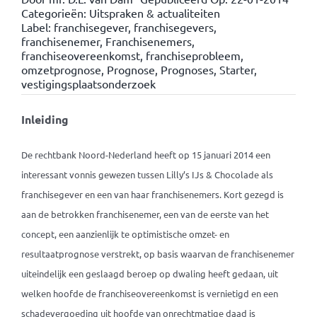
Categorieën:
Uitspraken & actualiteiten
Label:
franchisegever
,
franchisegevers
,
franchisenemer
,
Franchisenemers
,
franchiseovereenkomst
,
franchiseprobleem
,
omzetprognose
,
Prognose
,
Prognoses
,
Starter
,
vestigingsplaatsonderzoek
Inleiding
De rechtbank Noord-Nederland heeft op 15 januari 2014 een
interessant vonnis gewezen tussen Lilly’s IJs & Chocolade als
franchisegever en een van haar franchisenemers. Kort gezegd is
aan de betrokken franchisenemer, een van de eerste van het
concept, een aanzienlijk te optimistische omzet- en
resultaatprognose verstrekt, op basis waarvan de franchisenemer
uiteindelijk een geslaagd beroep op dwaling heeft gedaan, uit
welken hoofde de franchiseovereenkomst is vernietigd en een
schadevergoeding uit hoofde van onrechtmatige daad is