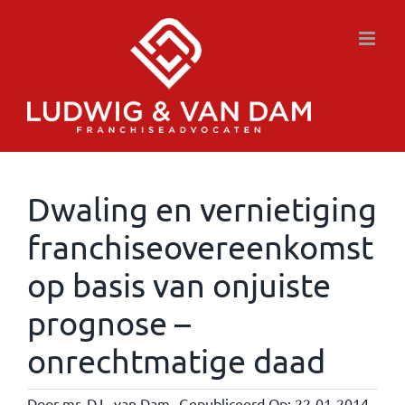
Ga
naar
inhoud
Dwaling en vernietiging
franchiseovereenkomst
op basis van onjuiste
prognose –
onrechtmatige daad
Door
mr. D.L. van Dam
Gepubliceerd Op: 22-01-2014