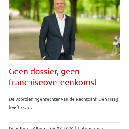
Geen dossier, geen
franchiseovereenkomst
De voorzieningenrechter van de Rechtbank Den Haag
heeft op 7 ...
Door
Remy Albers
|
06-08-2026
|
Categorieën: