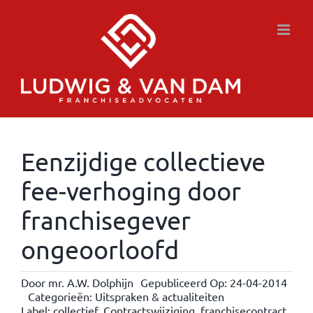
Ga
naar
inhoud
Eenzijdige collectieve
fee-verhoging door
franchisegever
ongeoorloofd
Door
mr. A.W. Dolphijn
Gepubliceerd Op: 24-04-2014
Categorieën:
Uitspraken & actualiteiten
Label:
collectief
,
Contractswijziging
,
franchisecontract
,