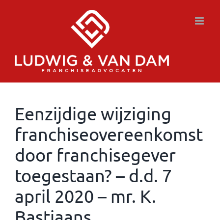
Ga
naar
inhoud
Eenzijdige wijziging
franchiseovereenkomst
door franchisegever
toegestaan? – d.d. 7
april 2020 – mr. K.
Bastiaans