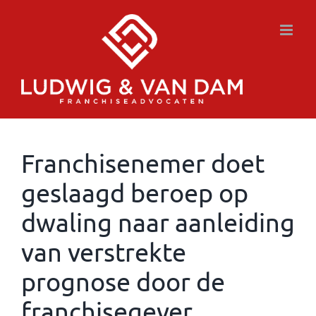
Ga
naar
inhoud
Franchisenemer doet
geslaagd beroep op
dwaling naar aanleiding
van verstrekte
prognose door de
franchisegever