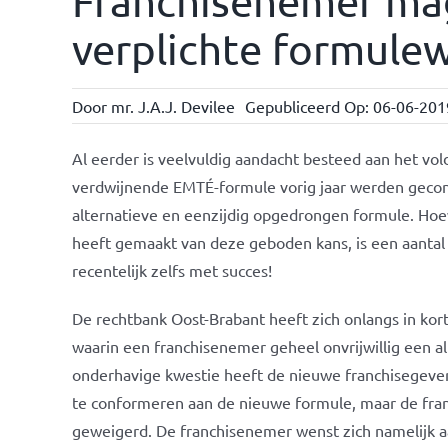
Franchisenemer ma
verplichte formulewi
Door
mr. J.A.J. Devilee
Gepubliceerd Op: 06-06-201
Al eerder is veelvuldig aandacht besteed aan het v
verdwijnende EMTÉ-formule vorig jaar werden geconfr
alternatieve en eenzijdig opgedrongen formule. Ho
heeft gemaakt van deze geboden kans, is een aanta
recentelijk zelfs met succes!
De rechtbank Oost-Brabant heeft zich onlangs in k
waarin een franchisenemer geheel onvrijwillig een 
onderhavige kwestie heeft de nieuwe franchisegeve
te conformeren aan de nieuwe formule, maar de fra
geweigerd. De franchisenemer wenst zich namelijk aa