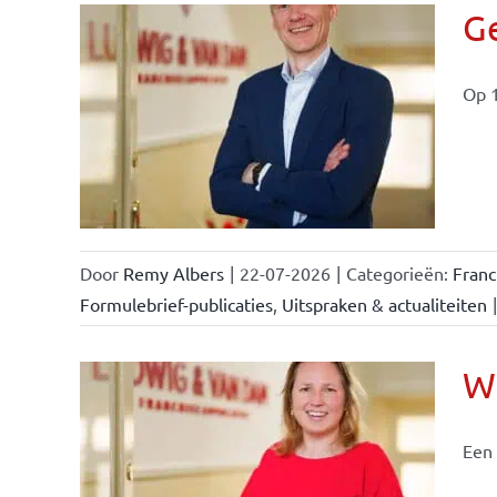
Ge
Op 1
ise-
e- en
ken &
Door
Remy Albers
|
22-07-2026
|
Categorieën:
Fran
Formulebrief-publicaties
,
Uitspraken & actualiteiten
|
Wi
Een 
nchise