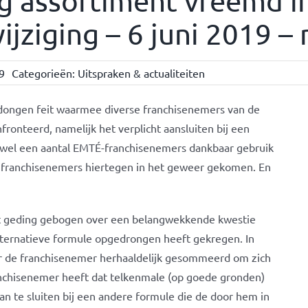
g assortiment vreemd i
jziging – 6 juni 2019 – 
9
Categorieën:
Uitspraken & actualiteiten
oldongen feit waarmee diverse franchisenemers van de
onteerd, namelijk het verplicht aansluiten bij een
ewel een aantal EMTÉ-franchisenemers dankbaar gebruik
l franchisenemers hiertegen in het geweer gekomen. En
ort geding gebogen over een belangwekkende kwestie
alternatieve formule opgedrongen heeft gekregen. In
r de franchisenemer herhaaldelijk gesommeerd om zich
nchisenemer heeft dat telkenmale (op goede gronden)
n te sluiten bij een andere formule die de door hem in