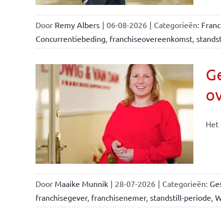
Door
Remy Albers
|
06-08-2026
|
Categorieën:
Fran
Concurrentiebeding
,
franchiseovereenkomst
,
standst
Ge
o
n &
Het 
Door
Maaike Munnik
|
28-07-2026
|
Categorieën:
Ges
franchisegever
,
franchisenemer
,
standstill-periode
,
W