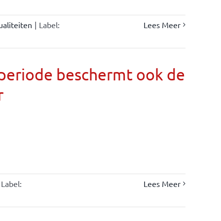
ualiteiten
|
Label:
Lees Meer
llperiode beschermt ook de
r
Label:
Lees Meer