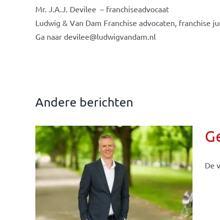
Mr. J.A.J. Devilee – franchiseadvocaat
Ludwig & Van Dam Franchise advocaten, franchise jur
Ga naar devilee@ludwigvandam.nl
Andere berichten
G
De v
llen
eiten