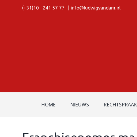
Ga
(+31)10 - 241 57 77
|
info@ludwigvandam.nl
naar
inhoud
HOME
NIEUWS
RECHTSPRAAK