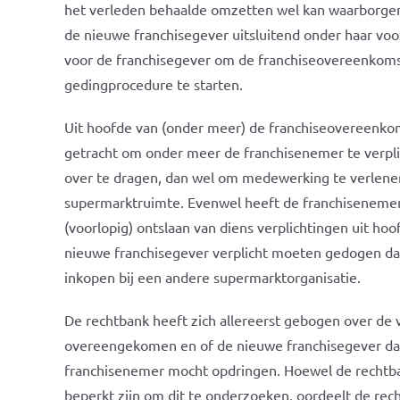
het verleden behaalde omzetten wel kan waarborgen
de nieuwe franchisegever uitsluitend onder haar vo
voor de franchisegever om de franchiseovereenkoms
gedingprocedure te starten.
Uit hoofde van (onder meer) de franchiseovereenkom
getracht om onder meer de franchisenemer te verpl
over te dragen, dan wel om medewerking te verlene
supermarktruimte. Evenwel heeft de franchisenemer
(voorlopig) ontslaan van diens verplichtingen uit ho
nieuwe franchisegever verplicht moeten gedogen da
inkopen bij een andere supermarktorganisatie.
De rechtbank heeft zich allereerst gebogen over de v
overeengekomen en of de nieuwe franchisegever daa
franchisenemer mocht opdringen. Hoewel de rechtban
beperkt zijn om dit te onderzoeken, oordeelt de rec