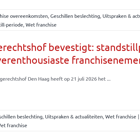
chise overeenkomsten
,
Geschillen beslechting
,
Uitspraken & act
ill-periode
,
Wet franchise
rechtshof bevestigt: standsti
verenthousiaste franchiseneme
gerechtshof Den Haag heeft op 21 juli 2026 het ...
chillen beslechting
,
Uitspraken & actualiteiten
,
Wet franchise
|
et franchise